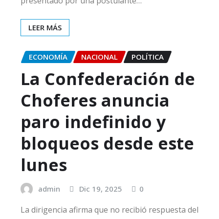
presentado por una postulante…
LEER MÁS
ECONOMÍA
NACIONAL
POLÍTICA
La Confederación de
Choferes anuncia
paro indefinido y
bloqueos desde este
lunes
admin
Dic 19, 2025
0
La dirigencia afirma que no recibió respuesta del