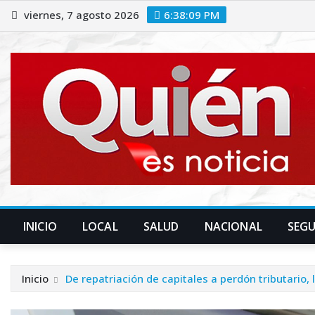
Saltar
viernes, 7 agosto 2026
6:38:10 PM
al
contenido
INICIO
LOCAL
SALUD
NACIONAL
SEG
Inicio
De repatriación de capitales a perdón tributario,