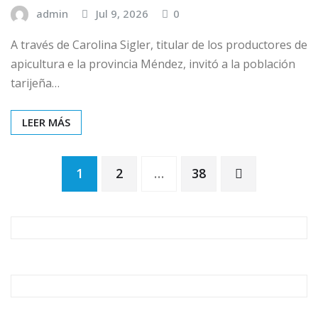
admin
Jul 9, 2026
0
A través de Carolina Sigler, titular de los productores de
apicultura e la provincia Méndez, invitó a la población
tarijeña…
LEER MÁS
Paginación
1
2
…
38
de
entradas