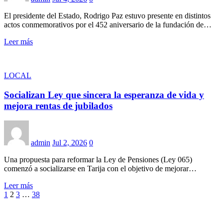
El presidente del Estado, Rodrigo Paz estuvo presente en distintos
actos conmemorativos por el 452 aniversario de la fundación de…
Leer más
LOCAL
Socializan Ley que sincera la esperanza de vida y
mejora rentas de jubilados
admin
Jul 2, 2026
0
Una propuesta para reformar la Ley de Pensiones (Ley 065)
comenzó a socializarse en Tarija con el objetivo de mejorar…
Leer más
Paginación
1
2
3
…
38
de