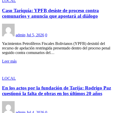
LOCAL
Caso Tariquía: YPFB desiste de proceso contra
comunarios y anuncia que apostará al diálogo
admin
Jul 5, 2026
0
Yacimientos Petrolíferos Fiscales Bolivianos (YPFB) desistió del
recurso de apelación restringida presentado dentro del proceso penal
seguido contra comunarios del…
Leer más
LOCAL
En los actos por la fundación de Tarija: Rodrigo Paz
cuestionó la falta de obras en los últimos 20 años
admin
Jul 4, 2026
0