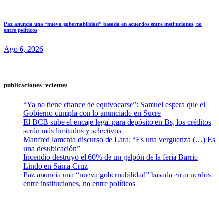
Paz anuncia una “nueva gobernabilidad” basada en acuerdos entre instituciones, no
entre políticos
Ago 6, 2026
publicaciones recientes
“Ya no tiene chance de equivocarse”: Samuel espera que el
Gobierno cumpla con lo anunciado en Sucre
El BCB sube el encaje legal para depósito en Bs, los créditos
serán más limitados y selectivos
Manfred lamenta discurso de Lara: “Es una vergüenza (…) Es
una desubicación”
Incendio destruyó el 60% de un galpón de la feria Barrio
Lindo en Santa Cruz
Paz anuncia una “nueva gobernabilidad” basada en acuerdos
entre instituciones, no entre políticos