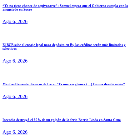
“Ya no tiene chance de equivocarse”: Samuel espera que el Gobierno cumpla con lo
anunciado en Sucre
Ago 6, 2026
El BCB sube el encaje legal para depósito en Bs, los créditos serán más limitados y
selectivos
Ago 6, 2026
Manfred lamenta discurso de Lara: “Es una vergüenza (…) Es una desubicación”
Ago 6, 2026
Incendio destruyó el 60% de un galpón de la feria Barrio Lindo en Santa Cruz
Ago 6, 2026