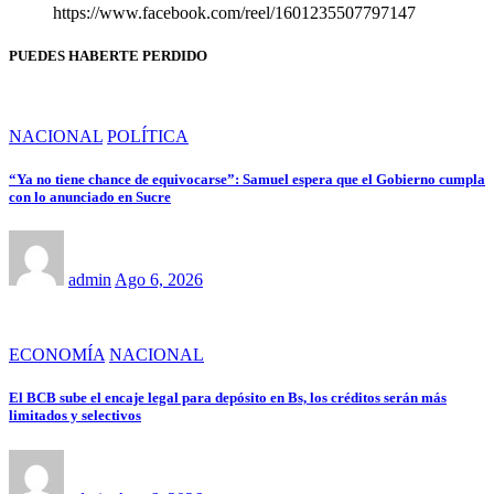
https://www.facebook.com/reel/1601235507797147
PUEDES HABERTE PERDIDO
NACIONAL
POLÍTICA
“Ya no tiene chance de equivocarse”: Samuel espera que el Gobierno cumpla
con lo anunciado en Sucre
admin
Ago 6, 2026
ECONOMÍA
NACIONAL
El BCB sube el encaje legal para depósito en Bs, los créditos serán más
limitados y selectivos