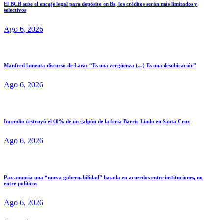
El BCB sube el encaje legal para depósito en Bs, los créditos serán más limitados y
selectivos
Ago 6, 2026
Manfred lamenta discurso de Lara: “Es una vergüenza (…) Es una desubicación”
Ago 6, 2026
Incendio destruyó el 60% de un galpón de la feria Barrio Lindo en Santa Cruz
Ago 6, 2026
Paz anuncia una “nueva gobernabilidad” basada en acuerdos entre instituciones, no
entre políticos
Ago 6, 2026