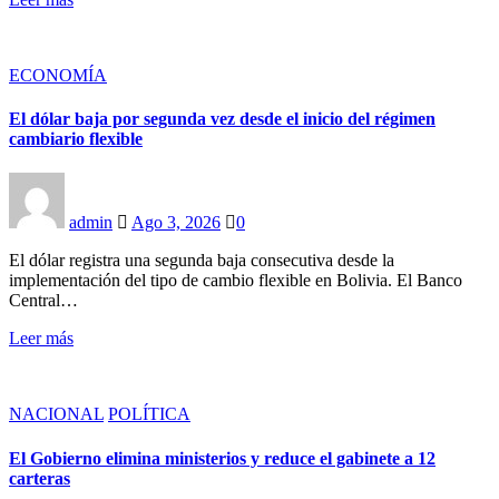
ECONOMÍA
El dólar baja por segunda vez desde el inicio del régimen
cambiario flexible
admin
Ago 3, 2026
0
El dólar registra una segunda baja consecutiva desde la
implementación del tipo de cambio flexible en Bolivia. El Banco
Central…
Leer más
NACIONAL
POLÍTICA
El Gobierno elimina ministerios y reduce el gabinete a 12
carteras