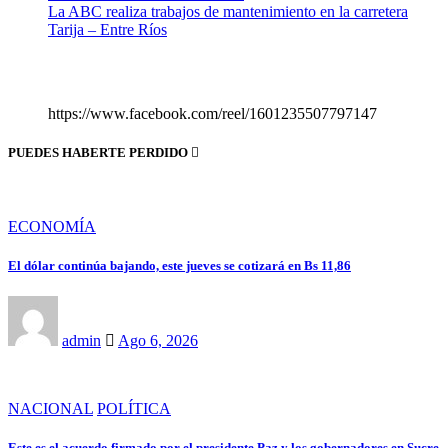
La ABC realiza trabajos de mantenimiento en la carretera
Tarija – Entre Ríos
https://www.facebook.com/reel/1601235507797147
PUEDES HABERTE PERDIDO
ECONOMÍA
El dólar continúa bajando, este jueves se cotizará en Bs 11,86
admin
Ago 6, 2026
NACIONAL
POLÍTICA
Este es el acuerdo firmado por el presidente Paz y los gobernadores en Sucre