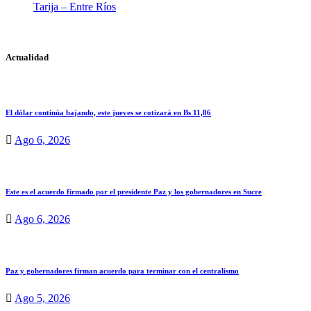
Tarija – Entre Ríos
Actualidad
El dólar continúa bajando, este jueves se cotizará en Bs 11,86
Ago 6, 2026
Este es el acuerdo firmado por el presidente Paz y los gobernadores en Sucre
Ago 6, 2026
Paz y gobernadores firman acuerdo para terminar con el centralismo
Ago 5, 2026