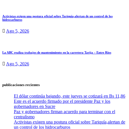
Activistas exigen una postura oficial sobre Tariquía,alertan de un control de los
hidrocarburos
Ago 5, 2026
La ABC realiza trabajos de mantenimiento en la carretera Tarija – Entre Ríos
Ago 5, 2026
publicaciones recientes
El dólar continúa bajando, este jueves se cotizará en Bs 11,86
Este es el acuerdo firmado por el presidente Paz y los
gobernadores en Sucre
Paz y gobernadores firman acuerdo para terminar con el
centralismo
Activistas exigen una postura oficial sobre Tariquía,alertan de
un control de los hidrocarburos