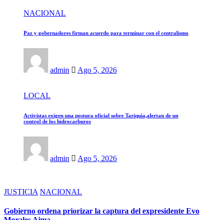
NACIONAL
Paz y gobernadores firman acuerdo para terminar con el centralismo
admin
Ago 5, 2026
LOCAL
Activistas exigen una postura oficial sobre Tariquía,alertan de un
control de los hidrocarburos
admin
Ago 5, 2026
JUSTICIA
NACIONAL
Gobierno ordena priorizar la captura del expresidente Evo
Morales Aima