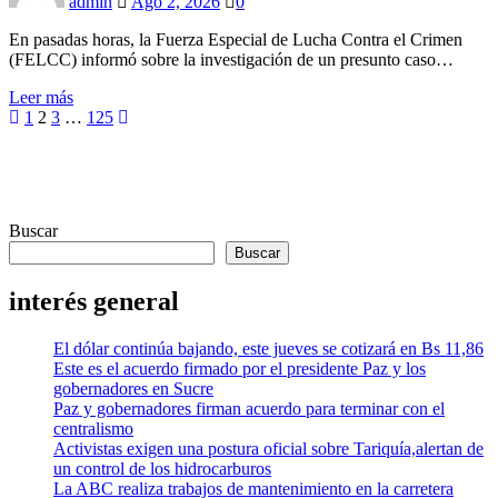
admin
Ago 2, 2026
0
En pasadas horas, la Fuerza Especial de Lucha Contra el Crimen
(FELCC) informó sobre la investigación de un presunto caso…
Leer más
Paginación
1
2
3
…
125
de
entradas
Buscar
Buscar
interés general
El dólar continúa bajando, este jueves se cotizará en Bs 11,86
Este es el acuerdo firmado por el presidente Paz y los
gobernadores en Sucre
Paz y gobernadores firman acuerdo para terminar con el
centralismo
Activistas exigen una postura oficial sobre Tariquía,alertan de
un control de los hidrocarburos
La ABC realiza trabajos de mantenimiento en la carretera