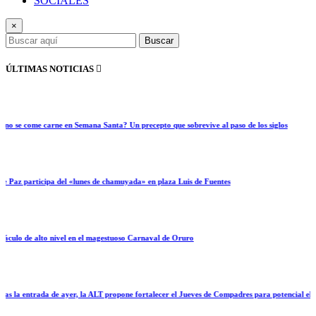
SOCIALES
×
Buscar
ÚLTIMAS NOTICIAS
 come carne en Semana Santa? Un precepto que sobrevive al paso de los siglos
 participa del «lunes de chamuyada» en plaza Luis de Fuentes
 de alto nivel en el magestuoso Carnaval de Oruro
entrada de ayer, la ALT propone fortalecer el Jueves de Compadres para potencial el turismo