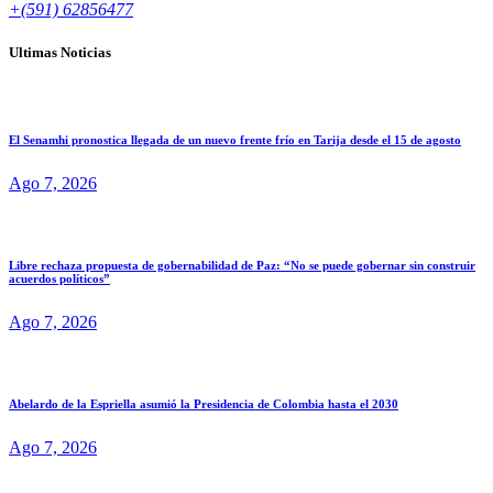
+(591) 62856477
Ultimas Noticias
El Senamhi pronostica llegada de un nuevo frente frío en Tarija desde el 15 de agosto
Ago 7, 2026
Libre rechaza propuesta de gobernabilidad de Paz: “No se puede gobernar sin construir
acuerdos políticos”
Ago 7, 2026
Abelardo de la Espriella asumió la Presidencia de Colombia hasta el 2030
Ago 7, 2026