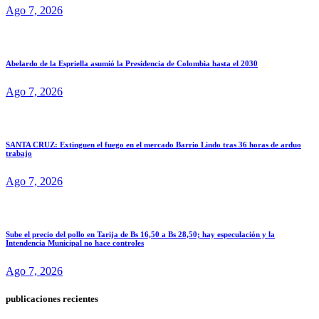
Ago 7, 2026
Abelardo de la Espriella asumió la Presidencia de Colombia hasta el 2030
Ago 7, 2026
SANTA CRUZ: Extinguen el fuego en el mercado Barrio Lindo tras 36 horas de arduo
trabajo
Ago 7, 2026
Sube el precio del pollo en Tarija de Bs 16,50 a Bs 28,50; hay especulación y la
Intendencia Municipal no hace controles
Ago 7, 2026
publicaciones recientes