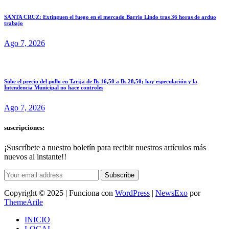
SANTA CRUZ: Extinguen el fuego en el mercado Barrio Lindo tras 36 horas de arduo
trabajo
Ago 7, 2026
Sube el precio del pollo en Tarija de Bs 16,50 a Bs 28,50; hay especulación y la
Intendencia Municipal no hace controles
Ago 7, 2026
suscripciones:
¡Suscríbete a nuestro boletín para recibir nuestros artículos más
nuevos al instante!!
Subscribe
Copyright © 2025 | Funciona con
WordPress
|
NewsExo
por
ThemeArile
INICIO
LOCAL