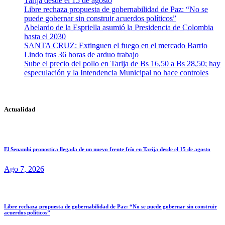
Tarija desde el 15 de agosto
Libre rechaza propuesta de gobernabilidad de Paz: “No se
puede gobernar sin construir acuerdos políticos”
Abelardo de la Espriella asumió la Presidencia de Colombia
hasta el 2030
SANTA CRUZ: Extinguen el fuego en el mercado Barrio
Lindo tras 36 horas de arduo trabajo
Sube el precio del pollo en Tarija de Bs 16,50 a Bs 28,50; hay
especulación y la Intendencia Municipal no hace controles
Actualidad
El Senamhi pronostica llegada de un nuevo frente frío en Tarija desde el 15 de agosto
Ago 7, 2026
Libre rechaza propuesta de gobernabilidad de Paz: “No se puede gobernar sin construir
acuerdos políticos”