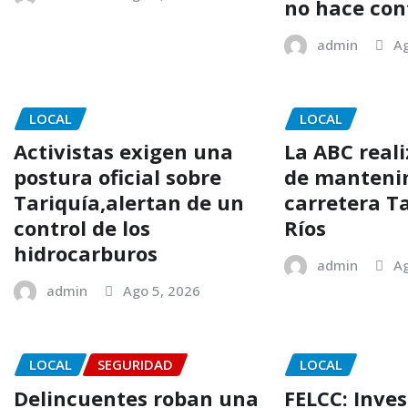
no hace con
admin
Ag
LOCAL
LOCAL
Activistas exigen una
La ABC reali
postura oficial sobre
de mantenim
Tariquía,alertan de un
carretera Ta
control de los
Ríos
hidrocarburos
admin
Ag
admin
Ago 5, 2026
LOCAL
SEGURIDAD
LOCAL
Delincuentes roban una
FELCC: Inves