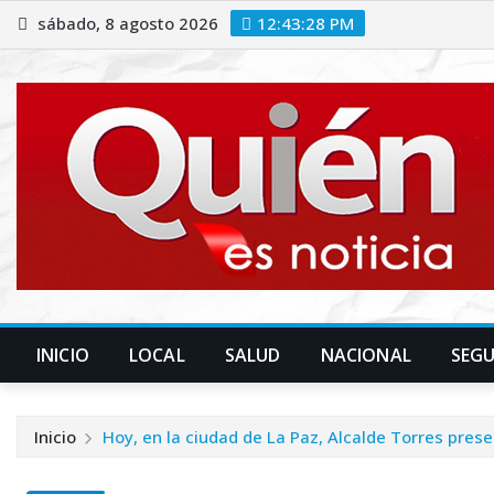
Saltar
sábado, 8 agosto 2026
12:43:29 PM
al
contenido
INICIO
LOCAL
SALUD
NACIONAL
SEG
Inicio
Hoy, en la ciudad de La Paz, Alcalde Torres pres