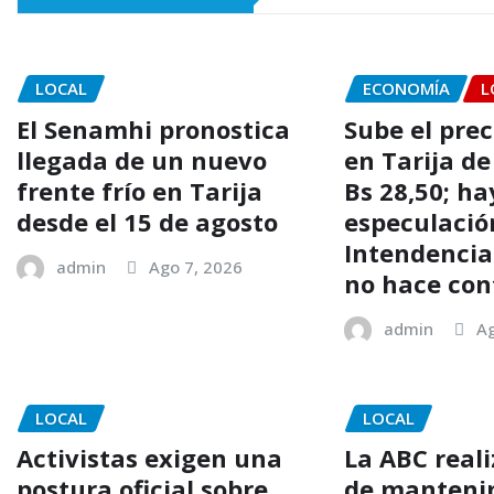
LOCAL
ECONOMÍA
L
El Senamhi pronostica
Sube el prec
llegada de un nuevo
en Tarija de
frente frío en Tarija
Bs 28,50; ha
desde el 15 de agosto
especulación
Intendencia
admin
Ago 7, 2026
no hace con
admin
Ag
LOCAL
LOCAL
Activistas exigen una
La ABC reali
postura oficial sobre
de mantenim