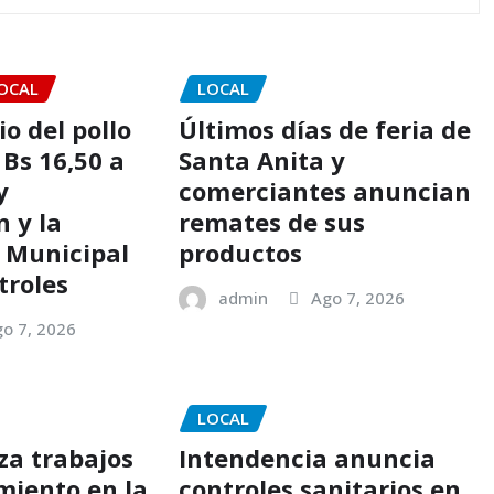
OCAL
LOCAL
io del pollo
Últimos días de feria de
 Bs 16,50 a
Santa Anita y
y
comerciantes anuncian
 y la
remates de sus
 Municipal
productos
troles
admin
Ago 7, 2026
o 7, 2026
LOCAL
za trabajos
Intendencia anuncia
iento en la
controles sanitarios en