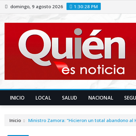
Saltar
domingo, 9 agosto 2026
1:30:29 PM
al
contenido
INICIO
LOCAL
SALUD
NACIONAL
SEG
Inicio
Ministro Zamora: “Hicieron un total abandono al 