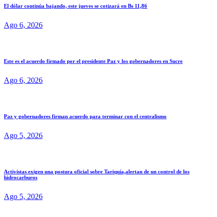
El dólar continúa bajando, este jueves se cotizará en Bs 11,86
Ago 6, 2026
Este es el acuerdo firmado por el presidente Paz y los gobernadores en Sucre
Ago 6, 2026
Paz y gobernadores firman acuerdo para terminar con el centralismo
Ago 5, 2026
Activistas exigen una postura oficial sobre Tariquía,alertan de un control de los
hidrocarburos
Ago 5, 2026