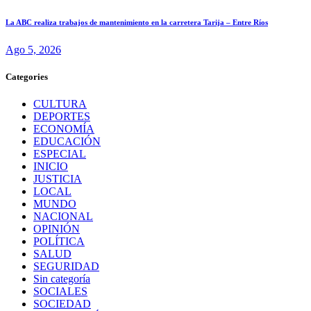
La ABC realiza trabajos de mantenimiento en la carretera Tarija – Entre Ríos
Ago 5, 2026
Categories
CULTURA
DEPORTES
ECONOMÍA
EDUCACIÓN
ESPECIAL
INICIO
JUSTICIA
LOCAL
MUNDO
NACIONAL
OPINIÓN
POLÍTICA
SALUD
SEGURIDAD
Sin categoría
SOCIALES
SOCIEDAD