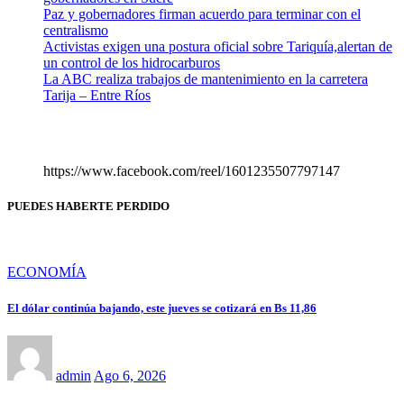
Paz y gobernadores firman acuerdo para terminar con el
centralismo
Activistas exigen una postura oficial sobre Tariquía,alertan de
un control de los hidrocarburos
La ABC realiza trabajos de mantenimiento en la carretera
Tarija – Entre Ríos
https://www.facebook.com/reel/1601235507797147
PUEDES HABERTE PERDIDO
ECONOMÍA
El dólar continúa bajando, este jueves se cotizará en Bs 11,86
admin
Ago 6, 2026