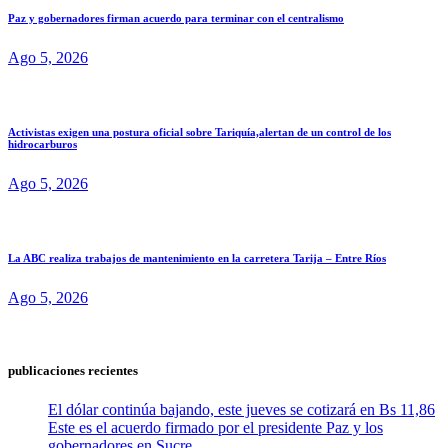
Paz y gobernadores firman acuerdo para terminar con el centralismo
Ago 5, 2026
Activistas exigen una postura oficial sobre Tariquía,alertan de un control de los
hidrocarburos
Ago 5, 2026
La ABC realiza trabajos de mantenimiento en la carretera Tarija – Entre Ríos
Ago 5, 2026
publicaciones recientes
El dólar continúa bajando, este jueves se cotizará en Bs 11,86
Este es el acuerdo firmado por el presidente Paz y los
gobernadores en Sucre