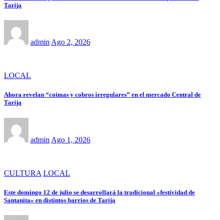
Tarija
admin
Ago 2, 2026
LOCAL
Ahora revelan “coimas y cobros irregulares” en el mercado Central de
Tarija
admin
Ago 1, 2026
CULTURA
LOCAL
Este domingo 12 de julio se desarrollará la tradicional «festividad de
Santanita» en distintos barrios de Tarija