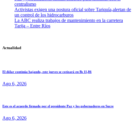
centralismo
Activistas exigen una postura oficial sobre Tariquía,alertan de
un control de los hidrocarburos
La ABC realiza trabajos de mantenimiento en la carretera
Tarija – Entre Ríos
Actualidad
El dólar continúa bajando, este jueves se cotizará en Bs 11,86
Ago 6, 2026
Este es el acuerdo firmado por el presidente Paz y los gobernadores en Sucre
Ago 6, 2026