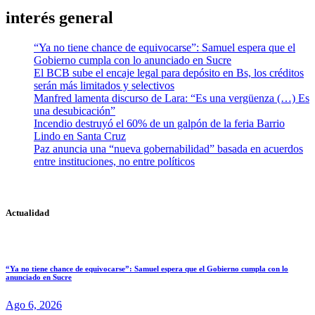
interés general
“Ya no tiene chance de equivocarse”: Samuel espera que el
Gobierno cumpla con lo anunciado en Sucre
El BCB sube el encaje legal para depósito en Bs, los créditos
serán más limitados y selectivos
Manfred lamenta discurso de Lara: “Es una vergüenza (…) Es
una desubicación”
Incendio destruyó el 60% de un galpón de la feria Barrio
Lindo en Santa Cruz
Paz anuncia una “nueva gobernabilidad” basada en acuerdos
entre instituciones, no entre políticos
Actualidad
“Ya no tiene chance de equivocarse”: Samuel espera que el Gobierno cumpla con lo
anunciado en Sucre
Ago 6, 2026