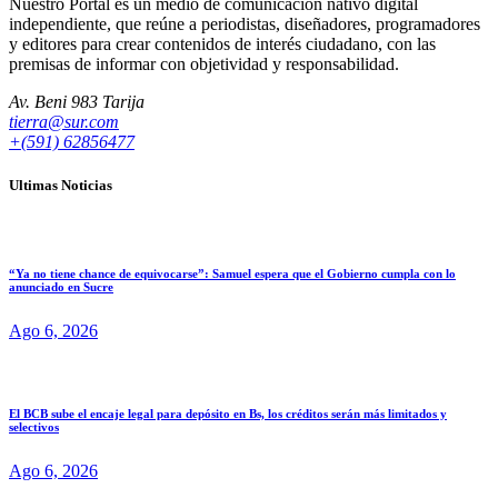
Nuestro Portal es un medio de comunicación nativo digital
independiente, que reúne a periodistas, diseñadores, programadores
y editores para crear contenidos de interés ciudadano, con las
premisas de informar con objetividad y responsabilidad.
Av. Beni 983 Tarija
tierra@sur.com
+(591) 62856477
Ultimas Noticias
“Ya no tiene chance de equivocarse”: Samuel espera que el Gobierno cumpla con lo
anunciado en Sucre
Ago 6, 2026
El BCB sube el encaje legal para depósito en Bs, los créditos serán más limitados y
selectivos
Ago 6, 2026