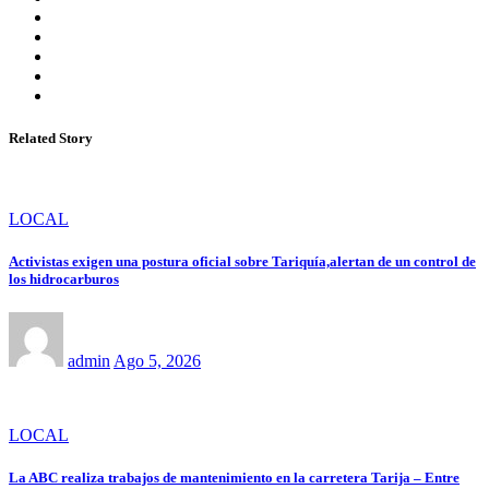
Related Story
LOCAL
Activistas exigen una postura oficial sobre Tariquía,alertan de un control de
los hidrocarburos
admin
Ago 5, 2026
LOCAL
La ABC realiza trabajos de mantenimiento en la carretera Tarija – Entre