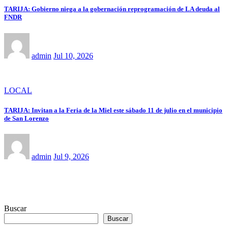
TARIJA: Gobierno niega a la gobernación reprogramación de LA deuda al
FNDR
admin
Jul 10, 2026
LOCAL
TARIJA: Invitan a la Feria de la Miel este sábado 11 de julio en el municipio
de San Lorenzo
admin
Jul 9, 2026
Buscar
Buscar