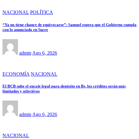
NACIONAL
POLÍTICA
“Ya no tiene chance de equivocarse”: Samuel espera que el Gobierno cumpla
con lo anunciado en Sucre
admin
Ago 6, 2026
ECONOMÍA
NACIONAL
El BCB sube el encaje legal para depósito en Bs, los créditos serán más
limitados y selectivos
admin
Ago 6, 2026
NACIONAL