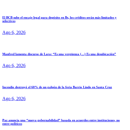
El BCB sube el encaje legal para depósito en Bs, los créditos serán más limitados y
selectivos
Ago 6, 2026
Manfred lamenta discurso de Lara: “Es una vergüenza (…) Es una desubicación”
Ago 6, 2026
Incendio destruyó el 60% de un galpón de la feria Barrio Lindo en Santa Cruz
Ago 6, 2026
Paz anuncia una “nueva gobernabilidad” basada en acuerdos entre instituciones, no
entre políticos