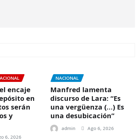
ACIONAL
NACIONAL
el encaje
Manfred lamenta
epósito en
discurso de Lara: “Es
itos serán
una vergüenza (…) Es
os y
una desubicación”
admin
Ago 6, 2026
o 6, 2026