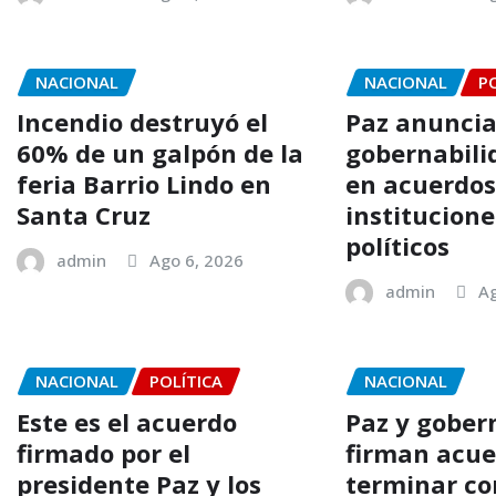
NACIONAL
NACIONAL
P
Incendio destruyó el
Paz anunci
60% de un galpón de la
gobernabili
feria Barrio Lindo en
en acuerdos
Santa Cruz
institucione
políticos
admin
Ago 6, 2026
admin
Ag
NACIONAL
POLÍTICA
NACIONAL
Este es el acuerdo
Paz y gober
firmado por el
firman acue
presidente Paz y los
terminar co