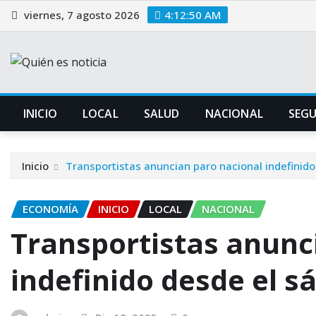
Saltar
viernes, 7 agosto 2026
4:12:51 AM
al
contenido
INICIO
LOCAL
SALUD
NACIONAL
SEG
Inicio
Transportistas anuncian paro nacional indefinid
ECONOMÍA
INICIO
LOCAL
NACIONAL
Transportistas anunc
indefinido desde el s