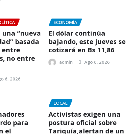
OLÍTICA
ECONOMÍA
a una “nueva
El dólar continúa
dad” basada
bajando, este jueves se
 entre
cotizará en Bs 11,86
s, no entre
admin
Ago 6, 2026
o 6, 2026
LOCAL
nadores
Activistas exigen una
rdo para
postura oficial sobre
n el
Tariquía,alertan de un