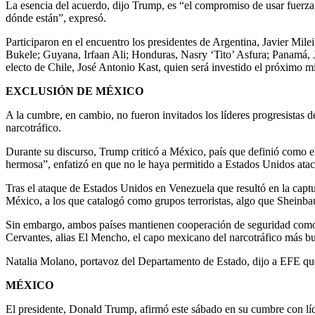
La esencia del acuerdo, dijo Trump, es “el compromiso de usar fuerza m
dónde están”, expresó.
Participaron en el encuentro los presidentes de Argentina, Javier M
Bukele; Guyana, Irfaan Ali; Honduras, Nasry ‘Tito’ Asfura; Panamá, 
electo de Chile, José Antonio Kast, quien será investido el próximo mi
EXCLUSIÓN DE MÉXICO
A la cumbre, en cambio, no fueron invitados los líderes progresistas 
narcotráfico.
Durante su discurso, Trump criticó a México, país que definió como el
hermosa”, enfatizó en que no le haya permitido a Estados Unidos ataca
Tras el ataque de Estados Unidos en Venezuela que resultó en la capt
México, a los que catalogó como grupos terroristas, algo que Sheinba
Sin embargo, ambos países mantienen cooperación de seguridad como 
Cervantes, alias El Mencho, el capo mexicano del narcotráfico más b
Natalia Molano, portavoz del Departamento de Estado, dijo a EFE que 
MÉXICO
El presidente, Donald Trump, afirmó este sábado en su cumbre con líde