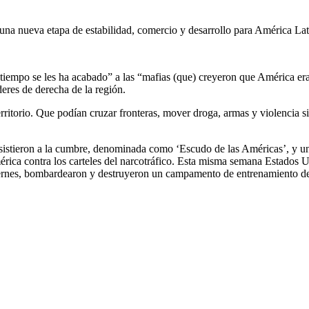
ar una nueva etapa de estabilidad, comercio y desarrollo para América La
tiempo se les ha acabado” a las “mafias (que) creyeron que América er
eres de derecha de la región.
itorio. Que podían cruzar fronteras, mover droga, armas y violencia si
asistieron a la cumbre, denominada como ‘Escudo de las Américas’, y un
érica contra los carteles del narcotráfico. Esta misma semana Estados 
 viernes, bombardearon y destruyeron un campamento de entrenamiento d