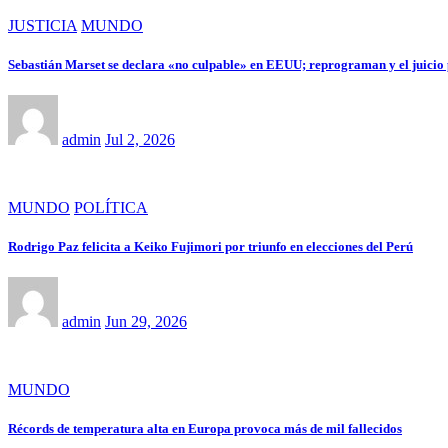
JUSTICIA
MUNDO
Sebastián Marset se declara «no culpable» en EEUU; reprograman y el juicio
admin
Jul 2, 2026
MUNDO
POLÍTICA
Rodrigo Paz felicita a Keiko Fujimori por triunfo en elecciones del Perú
admin
Jun 29, 2026
MUNDO
Récords de temperatura alta en Europa provoca más de mil fallecidos