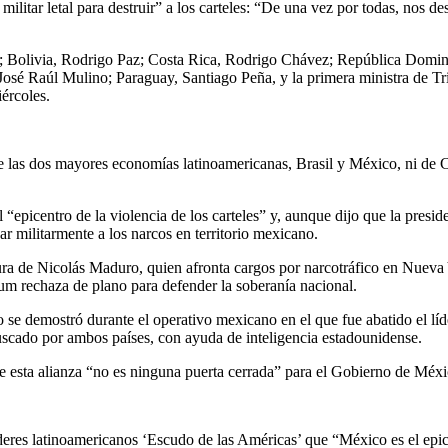
ilitar letal para destruir” a los carteles: “De una vez por todas, nos 
ilei; Bolivia, Rodrigo Paz; Costa Rica, Rodrigo Chávez; República Dom
José Raúl Mulino; Paraguay, Santiago Peña, y la primera ministra de T
ércoles.
de las dos mayores economías latinoamericanas, Brasil y México, ni de 
 “epicentro de la violencia de los carteles” y, aunque dijo que la pre
r militarmente a los narcos en territorio mexicano.
ura de Nicolás Maduro, quien afronta cargos por narcotráfico en Nueva 
um rechaza de plano para defender la soberanía nacional.
se demostró durante el operativo mexicano en el que fue abatido el l
uscado por ambos países, con ayuda de inteligencia estadounidense.
esta alianza “no es ninguna puerta cerrada” para el Gobierno de Méxic
res latinoamericanos ‘Escudo de las Américas’ que “México es el epicen