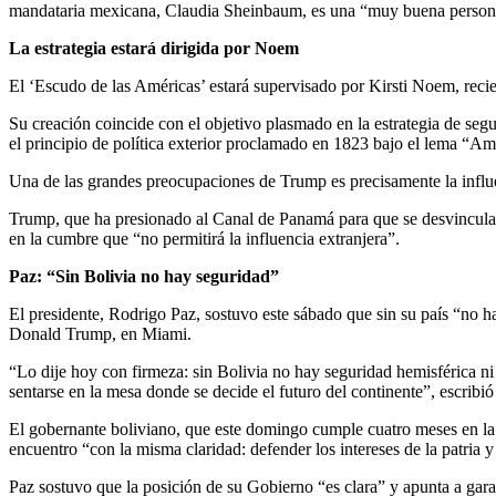
mandataria mexicana, Claudia Sheinbaum, es una “muy buena person
La estrategia estará dirigida por Noem
El ‘Escudo de las Américas’ estará supervisado por Kirsti Noem, rec
Su creación coincide con el objetivo plasmado en la estrategia de s
el principio de política exterior proclamado en 1823 bajo el lema “Am
Una de las grandes preocupaciones de Trump es precisamente la influe
Trump, que ha presionado al Canal de Panamá para que se desvincular
en la cumbre que “no permitirá la influencia extranjera”.
Paz: “Sin Bolivia no hay seguridad”
El presidente, Rodrigo Paz, sostuvo este sábado que sin su país “no h
Donald Trump, en Miami.
“Lo dije hoy con firmeza: sin Bolivia no hay seguridad hemisférica ni 
sentarse en la mesa donde se decide el futuro del continente”, escribió
El gobernante boliviano, que este domingo cumple cuatro meses en la 
encuentro “con la misma claridad: defender los intereses de la patria y
Paz sostuvo que la posición de su Gobierno “es clara” y apunta a gara