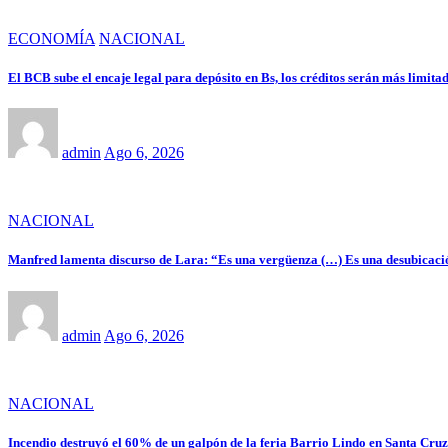
ECONOMÍA
NACIONAL
El BCB sube el encaje legal para depósito en Bs, los créditos serán más limitad
admin
Ago 6, 2026
NACIONAL
Manfred lamenta discurso de Lara: “Es una vergüenza (…) Es una desubicaci
admin
Ago 6, 2026
NACIONAL
Incendio destruyó el 60% de un galpón de la feria Barrio Lindo en Santa Cruz