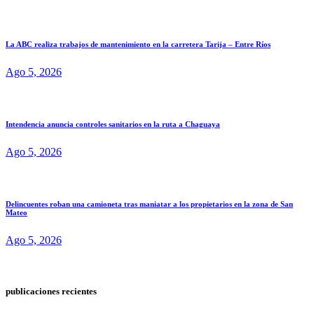
La ABC realiza trabajos de mantenimiento en la carretera Tarija – Entre Ríos
Ago 5, 2026
Intendencia anuncia controles sanitarios en la ruta a Chaguaya
Ago 5, 2026
Delincuentes roban una camioneta tras maniatar a los propietarios en la zona de San
Mateo
Ago 5, 2026
publicaciones recientes