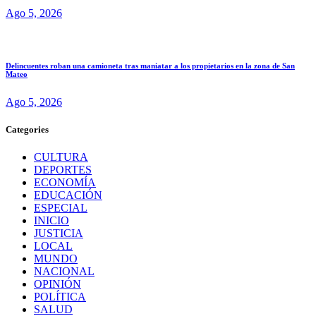
Ago 5, 2026
Delincuentes roban una camioneta tras maniatar a los propietarios en la zona de San
Mateo
Ago 5, 2026
Categories
CULTURA
DEPORTES
ECONOMÍA
EDUCACIÓN
ESPECIAL
INICIO
JUSTICIA
LOCAL
MUNDO
NACIONAL
OPINIÓN
POLÍTICA
SALUD