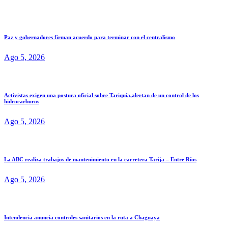
Paz y gobernadores firman acuerdo para terminar con el centralismo
Ago 5, 2026
Activistas exigen una postura oficial sobre Tariquía,alertan de un control de los
hidrocarburos
Ago 5, 2026
La ABC realiza trabajos de mantenimiento en la carretera Tarija – Entre Ríos
Ago 5, 2026
Intendencia anuncia controles sanitarios en la ruta a Chaguaya