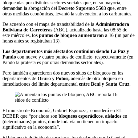
bloqueadas por distintos sectores sociales que, en su mayoría,
demandan la abrogación del
Decreto Supremo 5503 q
ue, entre
otras medidas económicas, levantó la subvención a los carburantes.
De acuerdo con el mapa de transitabilidad de la
Administradora
Boliviana de Carreteras
(ABC), actualizado hasta las 08:55 de
este miércoles,
los puntos de bloqueo aumentaron a 16 (
un par de
horas antes se registraban 13).
Los departamentos más afectados continúan siendo La Paz y
Pando
con nueve y cuatro puntos de conflicto, respectivamente (en
Pando la protesta es por otras demandas sectoriales).
Pero también aparecieron dos nuevos sitios de bloqueos en los
departamentos de
Oruro y Potosí,
además de otro bloqueo en
inmediaciones del límite departamental
entre Beni y Santa Cruz.
El ministro de Economía, Gabriel Espinoza, consideró en EL
DEBER que “por ahora son
bloqueos esporádicos, aislados
en
(determinados) puntos, donde todavía no tienen un impacto
significativo en la economía”.
El bloqueo indefinido de carreteras fue declarado por la Central