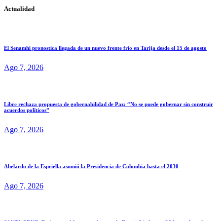
Actualidad
El Senamhi pronostica llegada de un nuevo frente frío en Tarija desde el 15 de agosto
Ago 7, 2026
Libre rechaza propuesta de gobernabilidad de Paz: “No se puede gobernar sin construir
acuerdos políticos”
Ago 7, 2026
Abelardo de la Espriella asumió la Presidencia de Colombia hasta el 2030
Ago 7, 2026