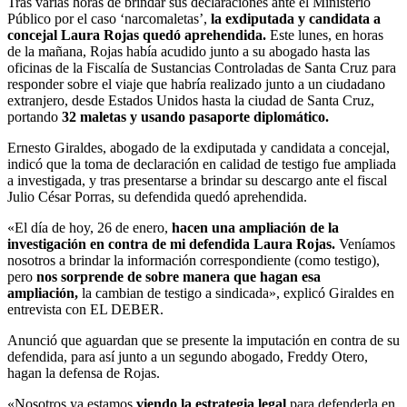
Tras varias horas de brindar sus declaraciones ante el Ministerio
Público por el caso ‘narcomaletas’,
la exdiputada y candidata a
concejal Laura Rojas quedó aprehendida.
Este lunes, en horas
de la mañana, Rojas había acudido junto a su abogado hasta las
oficinas de la Fiscalía de Sustancias Controladas de Santa Cruz para
responder sobre el viaje que habría realizado junto a un ciudadano
extranjero, desde Estados Unidos hasta la ciudad de Santa Cruz,
portando
32 maletas y usando pasaporte diplomático.
Ernesto Giraldes, abogado de la exdiputada y candidata a concejal,
indicó que la toma de declaración en calidad de testigo fue ampliada
a investigada, y tras presentarse a brindar su descargo ante el fiscal
Julio César Porras, su defendida quedó aprehendida.
«El día de hoy, 26 de enero,
hacen una ampliación de la
investigación en contra de mi defendida Laura Rojas.
Veníamos
nosotros a brindar la información correspondiente (como testigo),
pero
nos sorprende de sobre manera que hagan esa
ampliación,
la cambian de testigo a sindicada», explicó Giraldes en
entrevista con EL DEBER.
Anunció que aguardan que se presente la imputación en contra de su
defendida, para así junto a un segundo abogado, Freddy Otero,
hagan la defensa de Rojas.
«Nosotros ya estamos
viendo la estrategia legal
para defenderla en