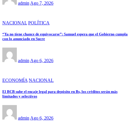
admin
Ago 7, 2026
NACIONAL
POLÍTICA
“Ya no tiene chance de equivocarse”: Samuel espera que el Gobierno cumpla
con lo anunciado en Sucre
admin
Ago 6, 2026
ECONOMÍA
NACIONAL
El BCB sube el encaje legal para depósito en Bs, los créditos serán más
limitados y selectivos
admin
Ago 6, 2026