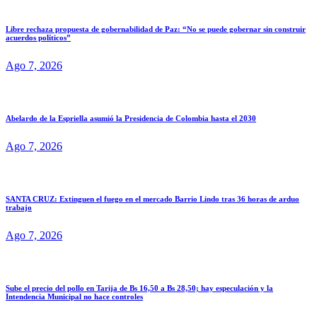
Libre rechaza propuesta de gobernabilidad de Paz: “No se puede gobernar sin construir
acuerdos políticos”
Ago 7, 2026
Abelardo de la Espriella asumió la Presidencia de Colombia hasta el 2030
Ago 7, 2026
SANTA CRUZ: Extinguen el fuego en el mercado Barrio Lindo tras 36 horas de arduo
trabajo
Ago 7, 2026
Sube el precio del pollo en Tarija de Bs 16,50 a Bs 28,50; hay especulación y la
Intendencia Municipal no hace controles