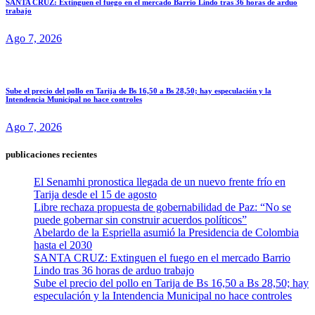
SANTA CRUZ: Extinguen el fuego en el mercado Barrio Lindo tras 36 horas de arduo
trabajo
Ago 7, 2026
Sube el precio del pollo en Tarija de Bs 16,50 a Bs 28,50; hay especulación y la
Intendencia Municipal no hace controles
Ago 7, 2026
publicaciones recientes
El Senamhi pronostica llegada de un nuevo frente frío en
Tarija desde el 15 de agosto
Libre rechaza propuesta de gobernabilidad de Paz: “No se
puede gobernar sin construir acuerdos políticos”
Abelardo de la Espriella asumió la Presidencia de Colombia
hasta el 2030
SANTA CRUZ: Extinguen el fuego en el mercado Barrio
Lindo tras 36 horas de arduo trabajo
Sube el precio del pollo en Tarija de Bs 16,50 a Bs 28,50; hay
especulación y la Intendencia Municipal no hace controles