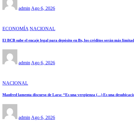
admin
Ago 6, 2026
ECONOMÍA
NACIONAL
El BCB sube el encaje legal para depósito en Bs, los créditos serán más limitad
admin
Ago 6, 2026
NACIONAL
Manfred lamenta discurso de Lara: “Es una vergüenza (…) Es una desubicaci
admin
Ago 6, 2026