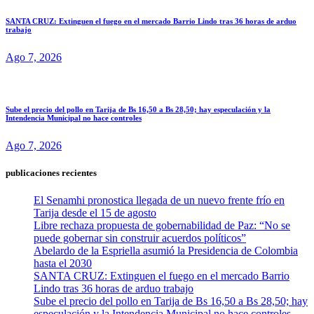
SANTA CRUZ: Extinguen el fuego en el mercado Barrio Lindo tras 36 horas de arduo
trabajo
Ago 7, 2026
Sube el precio del pollo en Tarija de Bs 16,50 a Bs 28,50; hay especulación y la
Intendencia Municipal no hace controles
Ago 7, 2026
publicaciones recientes
El Senamhi pronostica llegada de un nuevo frente frío en
Tarija desde el 15 de agosto
Libre rechaza propuesta de gobernabilidad de Paz: “No se
puede gobernar sin construir acuerdos políticos”
Abelardo de la Espriella asumió la Presidencia de Colombia
hasta el 2030
SANTA CRUZ: Extinguen el fuego en el mercado Barrio
Lindo tras 36 horas de arduo trabajo
Sube el precio del pollo en Tarija de Bs 16,50 a Bs 28,50; hay
especulación y la Intendencia Municipal no hace controles