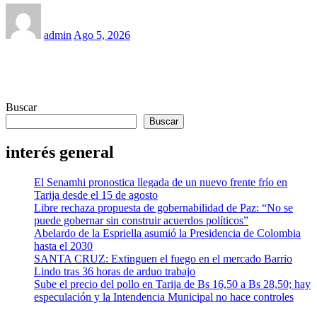
admin
Ago 5, 2026
Buscar
Buscar
interés general
El Senamhi pronostica llegada de un nuevo frente frío en
Tarija desde el 15 de agosto
Libre rechaza propuesta de gobernabilidad de Paz: “No se
puede gobernar sin construir acuerdos políticos”
Abelardo de la Espriella asumió la Presidencia de Colombia
hasta el 2030
SANTA CRUZ: Extinguen el fuego en el mercado Barrio
Lindo tras 36 horas de arduo trabajo
Sube el precio del pollo en Tarija de Bs 16,50 a Bs 28,50; hay
especulación y la Intendencia Municipal no hace controles