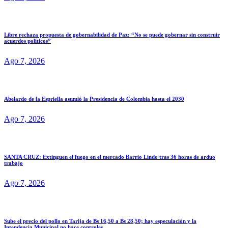
Libre rechaza propuesta de gobernabilidad de Paz: “No se puede gobernar sin construir
acuerdos políticos”
Ago 7, 2026
Abelardo de la Espriella asumió la Presidencia de Colombia hasta el 2030
Ago 7, 2026
SANTA CRUZ: Extinguen el fuego en el mercado Barrio Lindo tras 36 horas de arduo
trabajo
Ago 7, 2026
Sube el precio del pollo en Tarija de Bs 16,50 a Bs 28,50; hay especulación y la
Intendencia Municipal no hace controles