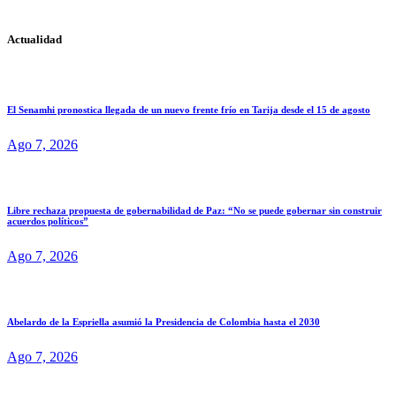
Actualidad
El Senamhi pronostica llegada de un nuevo frente frío en Tarija desde el 15 de agosto
Ago 7, 2026
Libre rechaza propuesta de gobernabilidad de Paz: “No se puede gobernar sin construir
acuerdos políticos”
Ago 7, 2026
Abelardo de la Espriella asumió la Presidencia de Colombia hasta el 2030
Ago 7, 2026