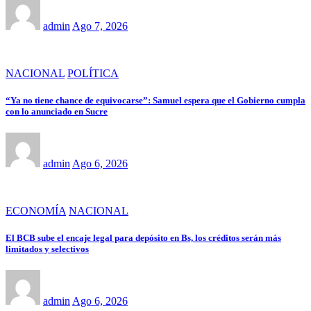
admin
Ago 7, 2026
NACIONAL
POLÍTICA
“Ya no tiene chance de equivocarse”: Samuel espera que el Gobierno cumpla
con lo anunciado en Sucre
admin
Ago 6, 2026
ECONOMÍA
NACIONAL
El BCB sube el encaje legal para depósito en Bs, los créditos serán más
limitados y selectivos
admin
Ago 6, 2026