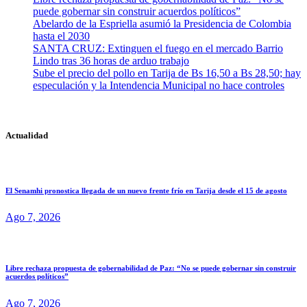
puede gobernar sin construir acuerdos políticos”
Abelardo de la Espriella asumió la Presidencia de Colombia
hasta el 2030
SANTA CRUZ: Extinguen el fuego en el mercado Barrio
Lindo tras 36 horas de arduo trabajo
Sube el precio del pollo en Tarija de Bs 16,50 a Bs 28,50; hay
especulación y la Intendencia Municipal no hace controles
Actualidad
El Senamhi pronostica llegada de un nuevo frente frío en Tarija desde el 15 de agosto
Ago 7, 2026
Libre rechaza propuesta de gobernabilidad de Paz: “No se puede gobernar sin construir
acuerdos políticos”
Ago 7, 2026