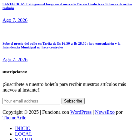
SANTA CRUZ: Extinguen el fuego en el mercado Barrio Lindo tras 36 horas de arduo
trabajo
Ago 7, 2026
Sube el precio del pollo en Tarija de Bs 16,50 a Bs 28,50; hay especulación y la
Intendencia Municipal no hace controles
Ago 7, 2026
suscripciones:
¡Suscríbete a nuestro boletín para recibir nuestros artículos más
nuevos al instante!!
Subscribe
Copyright © 2025 | Funciona con
WordPress
|
NewsExo
por
ThemeArile
INICIO
LOCAL
SALUD