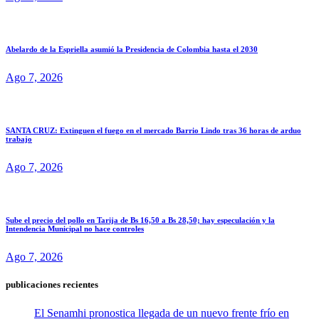
Abelardo de la Espriella asumió la Presidencia de Colombia hasta el 2030
Ago 7, 2026
SANTA CRUZ: Extinguen el fuego en el mercado Barrio Lindo tras 36 horas de arduo
trabajo
Ago 7, 2026
Sube el precio del pollo en Tarija de Bs 16,50 a Bs 28,50; hay especulación y la
Intendencia Municipal no hace controles
Ago 7, 2026
publicaciones recientes
El Senamhi pronostica llegada de un nuevo frente frío en