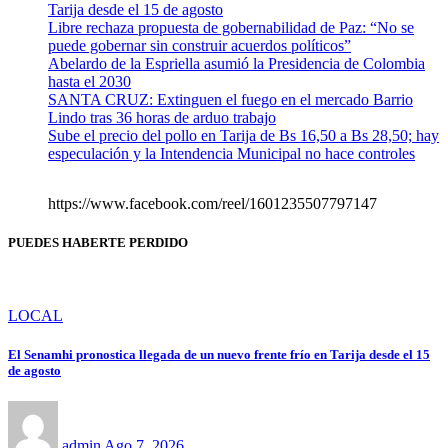
Tarija desde el 15 de agosto
Libre rechaza propuesta de gobernabilidad de Paz: “No se
puede gobernar sin construir acuerdos políticos”
Abelardo de la Espriella asumió la Presidencia de Colombia
hasta el 2030
SANTA CRUZ: Extinguen el fuego en el mercado Barrio
Lindo tras 36 horas de arduo trabajo
Sube el precio del pollo en Tarija de Bs 16,50 a Bs 28,50; hay
especulación y la Intendencia Municipal no hace controles
https://www.facebook.com/reel/1601235507797147
PUEDES HABERTE PERDIDO
LOCAL
El Senamhi pronostica llegada de un nuevo frente frío en Tarija desde el 15
de agosto
admin
Ago 7, 2026