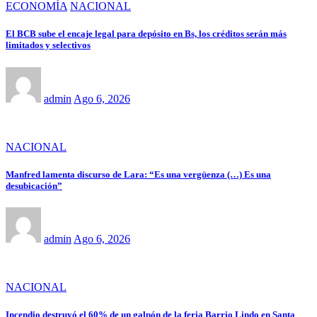
ECONOMÍA
NACIONAL
El BCB sube el encaje legal para depósito en Bs, los créditos serán más
limitados y selectivos
admin
Ago 6, 2026
NACIONAL
Manfred lamenta discurso de Lara: “Es una vergüenza (…) Es una
desubicación”
admin
Ago 6, 2026
NACIONAL
Incendio destruyó el 60% de un galpón de la feria Barrio Lindo en Santa