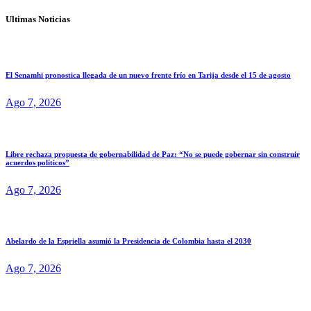
Ultimas Noticias
El Senamhi pronostica llegada de un nuevo frente frío en Tarija desde el 15 de agosto
Ago 7, 2026
Libre rechaza propuesta de gobernabilidad de Paz: “No se puede gobernar sin construir
acuerdos políticos”
Ago 7, 2026
Abelardo de la Espriella asumió la Presidencia de Colombia hasta el 2030
Ago 7, 2026