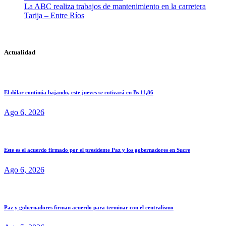
La ABC realiza trabajos de mantenimiento en la carretera
Tarija – Entre Ríos
Actualidad
El dólar continúa bajando, este jueves se cotizará en Bs 11,86
Ago 6, 2026
Este es el acuerdo firmado por el presidente Paz y los gobernadores en Sucre
Ago 6, 2026
Paz y gobernadores firman acuerdo para terminar con el centralismo