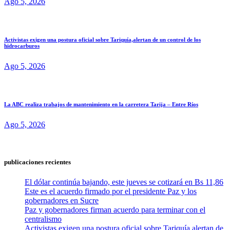
Ago 5, 2026
Activistas exigen una postura oficial sobre Tariquía,alertan de un control de los
hidrocarburos
Ago 5, 2026
La ABC realiza trabajos de mantenimiento en la carretera Tarija – Entre Ríos
Ago 5, 2026
publicaciones recientes
El dólar continúa bajando, este jueves se cotizará en Bs 11,86
Este es el acuerdo firmado por el presidente Paz y los
gobernadores en Sucre
Paz y gobernadores firman acuerdo para terminar con el
centralismo
Activistas exigen una postura oficial sobre Tariquía,alertan de