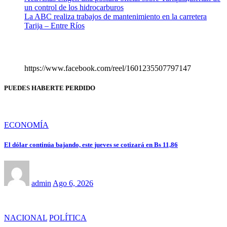
un control de los hidrocarburos
La ABC realiza trabajos de mantenimiento en la carretera
Tarija – Entre Ríos
https://www.facebook.com/reel/1601235507797147
PUEDES HABERTE PERDIDO
ECONOMÍA
El dólar continúa bajando, este jueves se cotizará en Bs 11,86
admin
Ago 6, 2026
NACIONAL
POLÍTICA