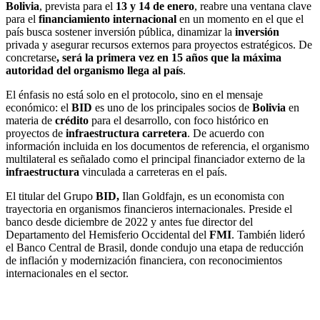
Bolivia
, prevista para el
13 y 14 de enero
, reabre una ventana clave
para el
financiamiento internacional
en un momento en el que el
país busca sostener inversión pública, dinamizar la
inversión
privada y asegurar recursos externos para proyectos estratégicos. De
concretarse
, será la primera vez en 15 años que la máxima
autoridad del organismo llega al país
.
El énfasis no está solo en el protocolo, sino en el mensaje
económico: el
BID
es uno de los principales socios de
Bolivia
en
materia de
crédito
para el desarrollo, con foco histórico en
proyectos de
infraestructura carretera
. De acuerdo con
información incluida en los documentos de referencia, el organismo
multilateral es señalado como el principal financiador externo de la
infraestructura
vinculada a carreteras en el país.
El titular del Grupo
BID,
Ilan Goldfajn, es un economista con
trayectoria en organismos financieros internacionales. Preside el
banco desde diciembre de 2022 y antes fue director del
Departamento del Hemisferio Occidental del
FMI
. También lideró
el Banco Central de Brasil, donde condujo una etapa de reducción
de inflación y modernización financiera, con reconocimientos
internacionales en el sector.