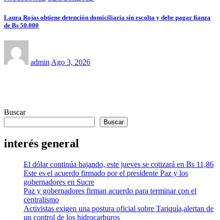
Laura Rojas obtiene detención domiciliaria sin escolta y debe pagar fianza
de Bs 50.000
admin
Ago 3, 2026
Buscar
Buscar
interés general
El dólar continúa bajando, este jueves se cotizará en Bs 11,86
Este es el acuerdo firmado por el presidente Paz y los
gobernadores en Sucre
Paz y gobernadores firman acuerdo para terminar con el
centralismo
Activistas exigen una postura oficial sobre Tariquía,alertan de
un control de los hidrocarburos