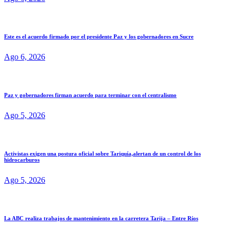
Este es el acuerdo firmado por el presidente Paz y los gobernadores en Sucre
Ago 6, 2026
Paz y gobernadores firman acuerdo para terminar con el centralismo
Ago 5, 2026
Activistas exigen una postura oficial sobre Tariquía,alertan de un control de los
hidrocarburos
Ago 5, 2026
La ABC realiza trabajos de mantenimiento en la carretera Tarija – Entre Ríos