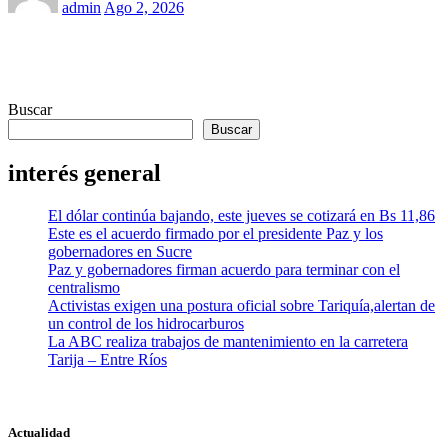
admin
Ago 2, 2026
Buscar
Buscar
interés general
El dólar continúa bajando, este jueves se cotizará en Bs 11,86
Este es el acuerdo firmado por el presidente Paz y los
gobernadores en Sucre
Paz y gobernadores firman acuerdo para terminar con el
centralismo
Activistas exigen una postura oficial sobre Tariquía,alertan de
un control de los hidrocarburos
La ABC realiza trabajos de mantenimiento en la carretera
Tarija – Entre Ríos
Actualidad