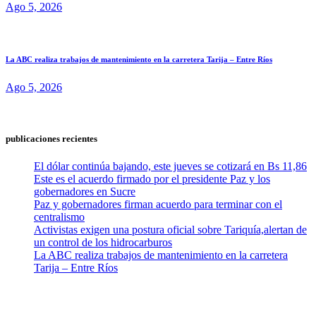
Ago 5, 2026
La ABC realiza trabajos de mantenimiento en la carretera Tarija – Entre Ríos
Ago 5, 2026
publicaciones recientes
El dólar continúa bajando, este jueves se cotizará en Bs 11,86
Este es el acuerdo firmado por el presidente Paz y los
gobernadores en Sucre
Paz y gobernadores firman acuerdo para terminar con el
centralismo
Activistas exigen una postura oficial sobre Tariquía,alertan de
un control de los hidrocarburos
La ABC realiza trabajos de mantenimiento en la carretera
Tarija – Entre Ríos