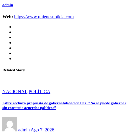
admin
Web:
https://www.quienesnoticia.com
Related Story
NACIONAL
POLÍTICA
Libre rechaza propuesta de gobernabilidad de Paz: “No se puede gobernar
sin construir acuerdos políticos”
admin
Ago 7, 2026