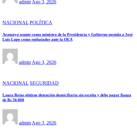
admin
Ago 3, 2026
NACIONAL
POLÍTICA
Aramayo asume como ministro de la Presidencia y Gobierno postula a José
Luis Lupo como embajador ante la OEA
admin
Ago 3, 2026
NACIONAL
SEGURIDAD
Laura Rojas obtiene detención domiciliaria sin escolta y debe pagar fianza
de Bs 50.000
admin
Ago 3, 2026