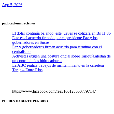
Ago 5, 2026
publicaciones recientes
El dólar continúa bajando, este jueves se cotizará en Bs 11,86
Este es el acuerdo firmado por el presidente Paz y los
gobernadores en Sucre
Paz y gobernadores firman acuerdo para terminar con el
centralismo
Activistas exigen una postura oficial sobre Tariquía,alertan de
un control de los hidrocarburos
La ABC realiza trabajos de mantenimiento en la carretera
Tarija – Entre Ríos
https://www.facebook.com/reel/1601235507797147
PUEDES HABERTE PERDIDO