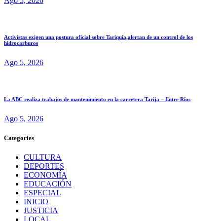
Ago 5, 2026
Activistas exigen una postura oficial sobre Tariquía,alertan de un control de los
hidrocarburos
Ago 5, 2026
La ABC realiza trabajos de mantenimiento en la carretera Tarija – Entre Ríos
Ago 5, 2026
Categories
CULTURA
DEPORTES
ECONOMÍA
EDUCACIÓN
ESPECIAL
INICIO
JUSTICIA
LOCAL