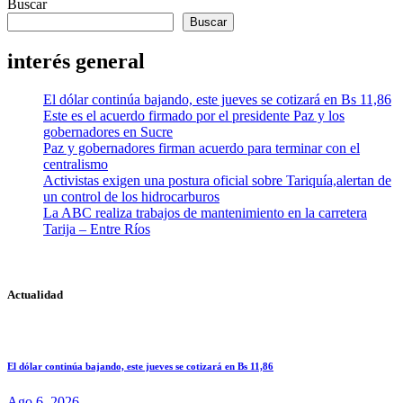
Buscar
Buscar
interés general
El dólar continúa bajando, este jueves se cotizará en Bs 11,86
Este es el acuerdo firmado por el presidente Paz y los
gobernadores en Sucre
Paz y gobernadores firman acuerdo para terminar con el
centralismo
Activistas exigen una postura oficial sobre Tariquía,alertan de
un control de los hidrocarburos
La ABC realiza trabajos de mantenimiento en la carretera
Tarija – Entre Ríos
Actualidad
El dólar continúa bajando, este jueves se cotizará en Bs 11,86
Ago 6, 2026