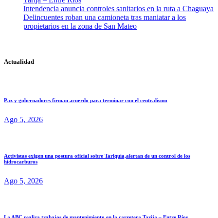
Intendencia anuncia controles sanitarios en la ruta a Chaguaya
Delincuentes roban una camioneta tras maniatar a los
propietarios en la zona de San Mateo
Actualidad
Paz y gobernadores firman acuerdo para terminar con el centralismo
Ago 5, 2026
Activistas exigen una postura oficial sobre Tariquía,alertan de un control de los
hidrocarburos
Ago 5, 2026
La ABC realiza trabajos de mantenimiento en la carretera Tarija – Entre Ríos