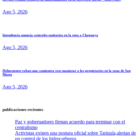
Ago 5, 2026
Intendencia anuncia controles sanitarios en la ruta a Chaguaya
Ago 5, 2026
Delincuentes roban una camioneta tras maniatar a los propietarios en la zona de San
Mateo
Ago 5, 2026
publicaciones recientes
Paz y gobernadores firman acuerdo para terminar con el
centralismo
Activistas exigen una postura oficial sobre Tariquía,alertan de
un control de los hidrocarburos