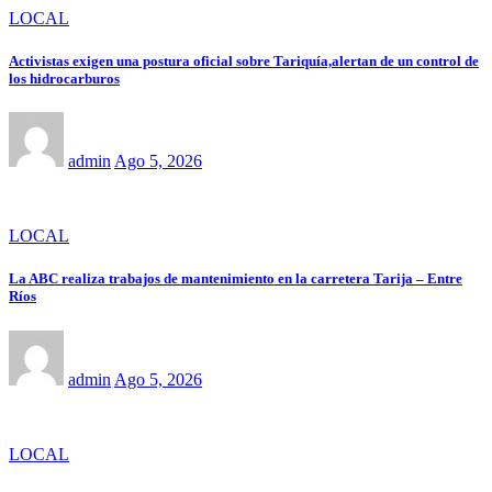
LOCAL
Activistas exigen una postura oficial sobre Tariquía,alertan de un control de
los hidrocarburos
admin
Ago 5, 2026
LOCAL
La ABC realiza trabajos de mantenimiento en la carretera Tarija – Entre
Ríos
admin
Ago 5, 2026
LOCAL