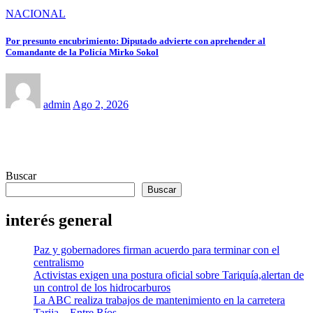
NACIONAL
Por presunto encubrimiento: Diputado advierte con aprehender al
Comandante de la Policía Mirko Sokol
admin
Ago 2, 2026
Buscar
Buscar
interés general
Paz y gobernadores firman acuerdo para terminar con el
centralismo
Activistas exigen una postura oficial sobre Tariquía,alertan de
un control de los hidrocarburos
La ABC realiza trabajos de mantenimiento en la carretera
Tarija – Entre Ríos