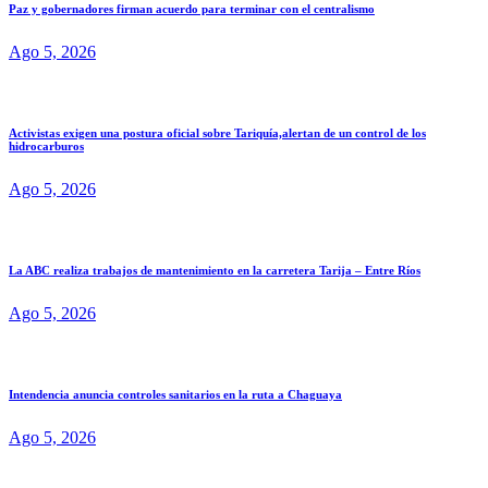
Paz y gobernadores firman acuerdo para terminar con el centralismo
Ago 5, 2026
Activistas exigen una postura oficial sobre Tariquía,alertan de un control de los
hidrocarburos
Ago 5, 2026
La ABC realiza trabajos de mantenimiento en la carretera Tarija – Entre Ríos
Ago 5, 2026
Intendencia anuncia controles sanitarios en la ruta a Chaguaya
Ago 5, 2026