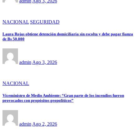
admin
Ago 3, 2026
NACIONAL
SEGURIDAD
Laura Rojas obtiene detención domiciliaria sin escolta y debe pagar fianza
de Bs 50.000
admin
Ago 3, 2026
NACIONAL
Viceministro de Medio Ambiente: “Gran parte de los incendios fueron
provocados con propósitos geopolíticos”
admin
Ago 2, 2026