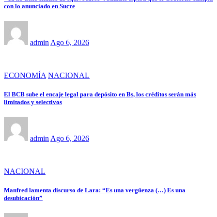
con lo anunciado en Sucre
admin
Ago 6, 2026
ECONOMÍA
NACIONAL
El BCB sube el encaje legal para depósito en Bs, los créditos serán más
limitados y selectivos
admin
Ago 6, 2026
NACIONAL
Manfred lamenta discurso de Lara: “Es una vergüenza (…) Es una
desubicación”