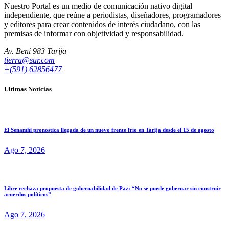
Nuestro Portal es un medio de comunicación nativo digital
independiente, que reúne a periodistas, diseñadores, programadores
y editores para crear contenidos de interés ciudadano, con las
premisas de informar con objetividad y responsabilidad.
Av. Beni 983 Tarija
tierra@sur.com
+(591) 62856477
Ultimas Noticias
El Senamhi pronostica llegada de un nuevo frente frío en Tarija desde el 15 de agosto
Ago 7, 2026
Libre rechaza propuesta de gobernabilidad de Paz: “No se puede gobernar sin construir
acuerdos políticos”
Ago 7, 2026