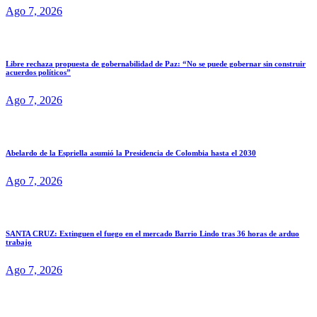
Ago 7, 2026
Libre rechaza propuesta de gobernabilidad de Paz: “No se puede gobernar sin construir
acuerdos políticos”
Ago 7, 2026
Abelardo de la Espriella asumió la Presidencia de Colombia hasta el 2030
Ago 7, 2026
SANTA CRUZ: Extinguen el fuego en el mercado Barrio Lindo tras 36 horas de arduo
trabajo
Ago 7, 2026