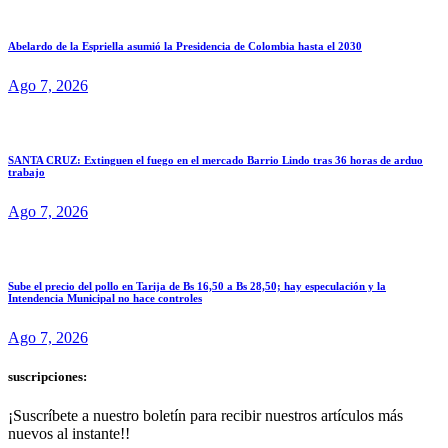
Abelardo de la Espriella asumió la Presidencia de Colombia hasta el 2030
Ago 7, 2026
SANTA CRUZ: Extinguen el fuego en el mercado Barrio Lindo tras 36 horas de arduo
trabajo
Ago 7, 2026
Sube el precio del pollo en Tarija de Bs 16,50 a Bs 28,50; hay especulación y la
Intendencia Municipal no hace controles
Ago 7, 2026
suscripciones:
¡Suscríbete a nuestro boletín para recibir nuestros artículos más
nuevos al instante!!