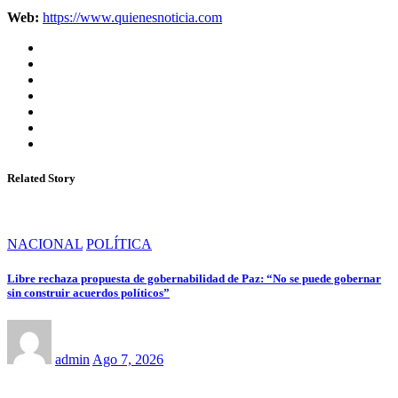
Web:
https://www.quienesnoticia.com
Related Story
NACIONAL
POLÍTICA
Libre rechaza propuesta de gobernabilidad de Paz: “No se puede gobernar
sin construir acuerdos políticos”
admin
Ago 7, 2026