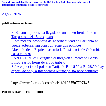
Sube el precio del pollo en Tarija de Bs 16,50 a Bs 28,50; hay especulación y la
Intendencia Municipal no hace controles
Ago 7, 2026
publicaciones recientes
El Senamhi pronostica llegada de un nuevo frente frío en
Tarija desde el 15 de agosto
Libre rechaza propuesta de gobernabilidad de Paz: “No se
puede gobernar sin construir acuerdos políticos”
Abelardo de la Espriella asumió la Presidencia de Colombia
hasta el 2030
SANTA CRUZ: Extinguen el fuego en el mercado Barrio
Lindo tras 36 horas de arduo trabajo
Sube el precio del pollo en Tarija de Bs 16,50 a Bs 28,50; hay
especulación y la Intendencia Municipal no hace controles
https://www.facebook.com/reel/1601235507797147
PUEDES HABERTE PERDIDO