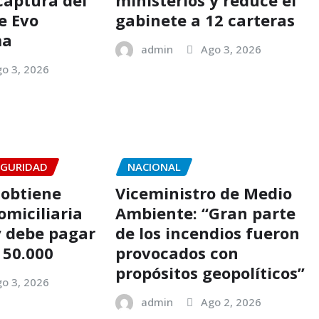
 captura del
ministerios y reduce el
e Evo
gabinete a 12 carteras
ma
admin
Ago 3, 2026
o 3, 2026
EGURIDAD
NACIONAL
 obtiene
Viceministro de Medio
omiciliaria
Ambiente: “Gran parte
y debe pagar
de los incendios fueron
 50.000
provocados con
propósitos geopolíticos”
o 3, 2026
admin
Ago 2, 2026