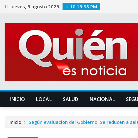
Saltar
jueves, 6 agosto 2026
10:15:39 PM
al
contenido
INICIO
LOCAL
SALUD
NACIONAL
SEG
Inicio
Según evaluación del Gobierno: Se reducen a seis