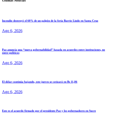
Ultimas Noticias
Incendio destruyó el 60% de un galpón de la feria Barrio Lindo en Santa Cruz
Ago 6, 2026
Paz anuncia una “nueva gobernabilidad” basada en acuerdos entre instituciones, no
entre políticos
Ago 6, 2026
El dólar continúa bajando, este jueves se cotizará en Bs 11,86
Ago 6, 2026
Este es el acuerdo firmado por el presidente Paz y los gobernadores en Sucre