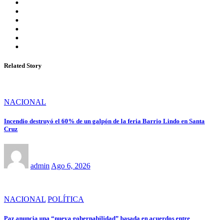
Related Story
NACIONAL
Incendio destruyó el 60% de un galpón de la feria Barrio Lindo en Santa
Cruz
admin
Ago 6, 2026
NACIONAL
POLÍTICA
Paz anuncia una “nueva gobernabilidad” basada en acuerdos entre