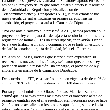
La tarde de este jueves, la Cámara de Senadores aprobó en sus dos
sesiones el proyecto de ley que busca dejar sin efecto la resolución
de la Autoridad de Regulación y Fiscalización de
Telecomunicaciones y Transportes (ATT), la cual establece una
nueva escala de tarifas máximas en pasajes aéreos. Tras su
aprobación, el proyecto pasará a la Cámara de Diputados.
”Por eso ante el tarifazo que presentó la ATT, hemos presentado un
proyecto de ley corta para dar de baja esta resolución administrativa
regulatoria de tarifas (…) es un super lujo viajar en avión. Dar de
baja a ese tarifazo arbitrario y conmina a que se haga un estudio”,
declaró la senadora tarijeña de Unidad, Marcela Guerrero.
En la sesión, los legisladores que intervinieron expresaron su
rechazo a las nuevas tarifas aéreas y señalaron que, con esta ley,
pretenden anular la resolución; sin embargo, el proyecto de ley
ahora está en manos de la Cámara de Diputados.
De acuerdo a la ATT, estas tarifas entran en vigencia desde el 26 de
enero de 2026 y tendrán una duración de 180 días calendario.
Por su parte, el ministro de Obras Públicas, Mauricio Zamora,
afirmó que las nuevas tarifas máximas para el transporte aéreo de
pasajeros emitidas por el ente regulador eran necesarias porque hace
21 años no se actualizaban los costos y apuntó que, si no se hacía
esta actualización, “el otro camino era el cierre de las empresas