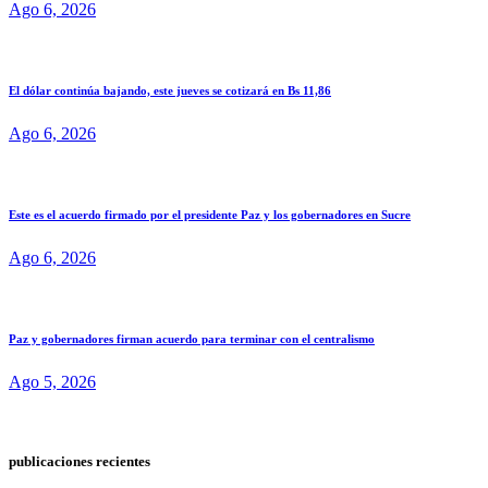
Ago 6, 2026
El dólar continúa bajando, este jueves se cotizará en Bs 11,86
Ago 6, 2026
Este es el acuerdo firmado por el presidente Paz y los gobernadores en Sucre
Ago 6, 2026
Paz y gobernadores firman acuerdo para terminar con el centralismo
Ago 5, 2026
publicaciones recientes