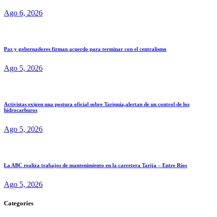
Ago 6, 2026
Paz y gobernadores firman acuerdo para terminar con el centralismo
Ago 5, 2026
Activistas exigen una postura oficial sobre Tariquía,alertan de un control de los
hidrocarburos
Ago 5, 2026
La ABC realiza trabajos de mantenimiento en la carretera Tarija – Entre Ríos
Ago 5, 2026
Categories