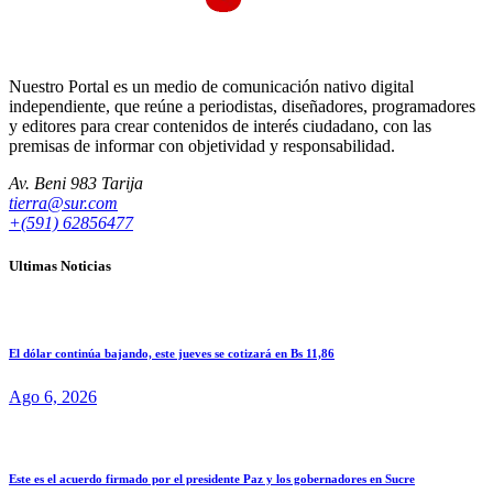
Nuestro Portal es un medio de comunicación nativo digital
independiente, que reúne a periodistas, diseñadores, programadores
y editores para crear contenidos de interés ciudadano, con las
premisas de informar con objetividad y responsabilidad.
Av. Beni 983 Tarija
tierra@sur.com
+(591) 62856477
Ultimas Noticias
El dólar continúa bajando, este jueves se cotizará en Bs 11,86
Ago 6, 2026
Este es el acuerdo firmado por el presidente Paz y los gobernadores en Sucre