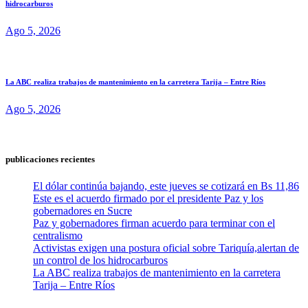
hidrocarburos
Ago 5, 2026
La ABC realiza trabajos de mantenimiento en la carretera Tarija – Entre Ríos
Ago 5, 2026
publicaciones recientes
El dólar continúa bajando, este jueves se cotizará en Bs 11,86
Este es el acuerdo firmado por el presidente Paz y los
gobernadores en Sucre
Paz y gobernadores firman acuerdo para terminar con el
centralismo
Activistas exigen una postura oficial sobre Tariquía,alertan de
un control de los hidrocarburos
La ABC realiza trabajos de mantenimiento en la carretera
Tarija – Entre Ríos