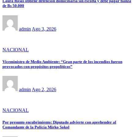
Laura Rojas obtiene detención domiciliaria sin escolta y debe pagar fianza
de Bs 50.000
admin
Ago 3, 2026
NACIONAL
Viceministro de Medio Ambiente: “Gran parte de los incendios fueron
provocados con propósitos geopolíticos”
admin
Ago 2, 2026
NACIONAL
Por presunto encubrimiento: Diputado advierte con aprehender al
Comandante de la Policía Mirko Sokol