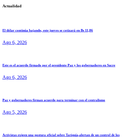
Actualidad
El dólar continúa bajando, este jueves se cotizará en Bs 11,86
Ago 6, 2026
Este es el acuerdo firmado por el presidente Paz y los gobernadores en Sucre
Ago 6, 2026
Paz y gobernadores firman acuerdo para terminar con el centralismo
Ago 5, 2026
Activistas exigen una postura oficial sobre Tariquía,alertan de un control de los