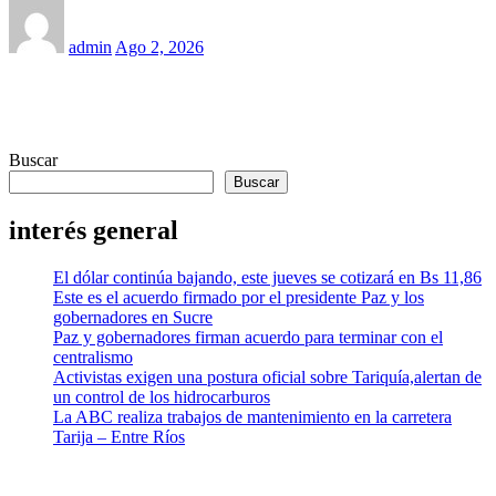
admin
Ago 2, 2026
Buscar
Buscar
interés general
El dólar continúa bajando, este jueves se cotizará en Bs 11,86
Este es el acuerdo firmado por el presidente Paz y los
gobernadores en Sucre
Paz y gobernadores firman acuerdo para terminar con el
centralismo
Activistas exigen una postura oficial sobre Tariquía,alertan de
un control de los hidrocarburos
La ABC realiza trabajos de mantenimiento en la carretera
Tarija – Entre Ríos