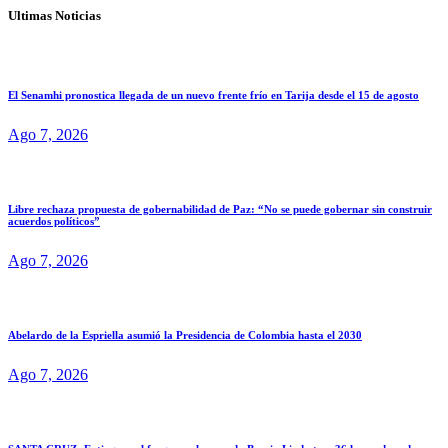
Ultimas Noticias
El Senamhi pronostica llegada de un nuevo frente frío en Tarija desde el 15 de agosto
Ago 7, 2026
Libre rechaza propuesta de gobernabilidad de Paz: “No se puede gobernar sin construir
acuerdos políticos”
Ago 7, 2026
Abelardo de la Espriella asumió la Presidencia de Colombia hasta el 2030
Ago 7, 2026