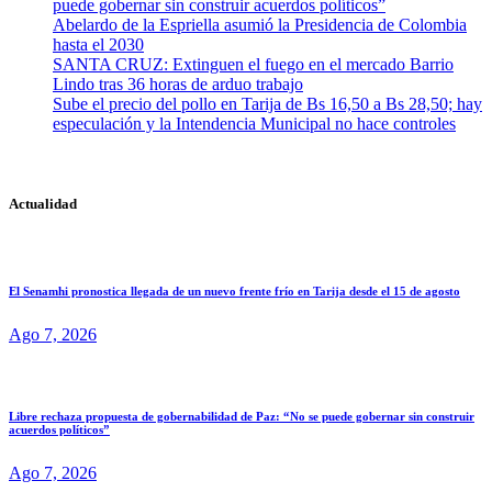
puede gobernar sin construir acuerdos políticos”
Abelardo de la Espriella asumió la Presidencia de Colombia
hasta el 2030
SANTA CRUZ: Extinguen el fuego en el mercado Barrio
Lindo tras 36 horas de arduo trabajo
Sube el precio del pollo en Tarija de Bs 16,50 a Bs 28,50; hay
especulación y la Intendencia Municipal no hace controles
Actualidad
El Senamhi pronostica llegada de un nuevo frente frío en Tarija desde el 15 de agosto
Ago 7, 2026
Libre rechaza propuesta de gobernabilidad de Paz: “No se puede gobernar sin construir
acuerdos políticos”
Ago 7, 2026