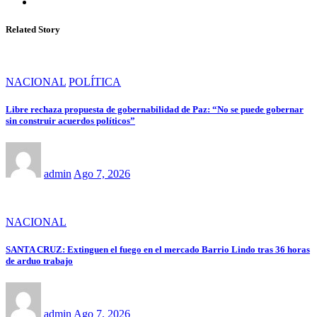
Related Story
NACIONAL
POLÍTICA
Libre rechaza propuesta de gobernabilidad de Paz: “No se puede gobernar
sin construir acuerdos políticos”
admin
Ago 7, 2026
NACIONAL
SANTA CRUZ: Extinguen el fuego en el mercado Barrio Lindo tras 36 horas
de arduo trabajo
admin
Ago 7, 2026