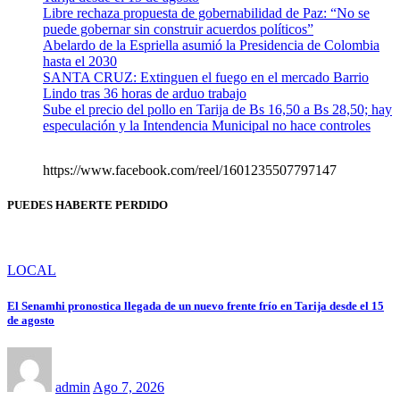
Libre rechaza propuesta de gobernabilidad de Paz: “No se
puede gobernar sin construir acuerdos políticos”
Abelardo de la Espriella asumió la Presidencia de Colombia
hasta el 2030
SANTA CRUZ: Extinguen el fuego en el mercado Barrio
Lindo tras 36 horas de arduo trabajo
Sube el precio del pollo en Tarija de Bs 16,50 a Bs 28,50; hay
especulación y la Intendencia Municipal no hace controles
https://www.facebook.com/reel/1601235507797147
PUEDES HABERTE PERDIDO
LOCAL
El Senamhi pronostica llegada de un nuevo frente frío en Tarija desde el 15
de agosto
admin
Ago 7, 2026