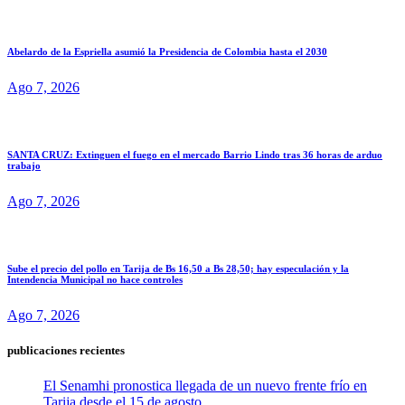
Abelardo de la Espriella asumió la Presidencia de Colombia hasta el 2030
Ago 7, 2026
SANTA CRUZ: Extinguen el fuego en el mercado Barrio Lindo tras 36 horas de arduo
trabajo
Ago 7, 2026
Sube el precio del pollo en Tarija de Bs 16,50 a Bs 28,50; hay especulación y la
Intendencia Municipal no hace controles
Ago 7, 2026
publicaciones recientes
El Senamhi pronostica llegada de un nuevo frente frío en
Tarija desde el 15 de agosto