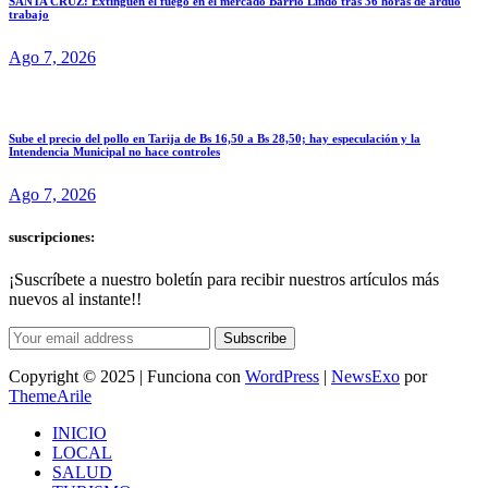
SANTA CRUZ: Extinguen el fuego en el mercado Barrio Lindo tras 36 horas de arduo
trabajo
Ago 7, 2026
Sube el precio del pollo en Tarija de Bs 16,50 a Bs 28,50; hay especulación y la
Intendencia Municipal no hace controles
Ago 7, 2026
suscripciones:
¡Suscríbete a nuestro boletín para recibir nuestros artículos más
nuevos al instante!!
Subscribe
Copyright © 2025 | Funciona con
WordPress
|
NewsExo
por
ThemeArile
INICIO
LOCAL
SALUD