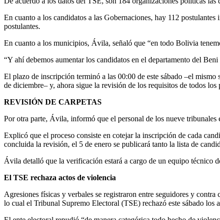
De acuerdo a los datos del TSE, son 184 organizaciones políticas las 
En cuanto a los candidatos a las Gobernaciones, hay 112 postulantes in
postulantes.
En cuanto a los municipios, Ávila, señaló que “en todo Bolivia tenemos
“Y ahí debemos aumentar los candidatos en el departamento del Beni a
El plazo de inscripción terminó a las 00:00 de este sábado –el mismo s
de diciembre– y, ahora sigue la revisión de los requisitos de todos los 
REVISIÓN DE CARPETAS
Por otra parte, Ávila, informó que el personal de los nueve tribunales e
Explicó que el proceso consiste en cotejar la inscripción de cada cand
concluida la revisión, el 5 de enero se publicará tanto la lista de cand
Ávila detalló que la verificación estará a cargo de un equipo técnico d
El TSE rechaza actos de violencia
Agresiones físicas y verbales se registraron entre seguidores y contra 
lo cual el Tribunal Supremo Electoral (TSE) rechazó este sábado los ac
El ente electoral repudió “de manera categórica todo hecho de violenci