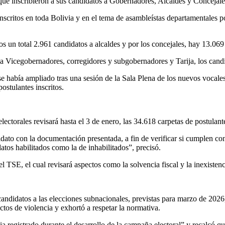
que inscribieron a sus candidatos a Gobernadores, Alcaldes y Concejale
scritos en toda Bolivia y en el tema de asambleístas departamentales po
 un total 2.961 candidatos a alcaldes y por los concejales, hay 13.069 
 Vicegobernadores, corregidores y subgobernadores y Tarija, los candid
e había ampliado tras una sesión de la Sala Plena de los nuevos vocales
postulantes inscritos.
lectorales revisará hasta el 3 de enero, las 34.618 carpetas de postulant
idato con la documentación presentada, a fin de verificar si cumplen con
idatos habilitados como la de inhabilitados”, precisó.
el TSE, el cual revisará aspectos como la solvencia fiscal y la inexisten
candidatos a las elecciones subnacionales, previstas para marzo de 2026,
tos de violencia y exhortó a respetar la normativa.
a registrado durante el desarrollo de la campaña electoral” y recalcó q