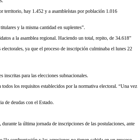
s.
r territorio, hay 1.452 y a asambleístas por población 1.016
titulares y la misma cantidad en suplentes”.
atos a la asamblea regional. Haciendo un total, repito, de 34.618”
 electorales, ya que el proceso de inscripción culminaba el lunes 22
es inscritas para las elecciones subnacionales.
 todos los requisitos establecidos por la normativa electoral. “Una vez
cia de deudas con el Estado.
 durante la última jornada de inscripciones de las postulaciones, ante
ue “la confrontación y las agresiones no tienen cabida en un proceso