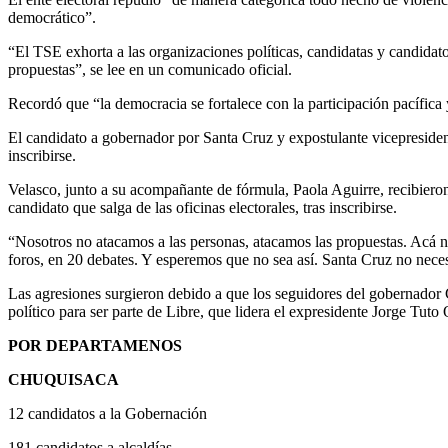
democrático”.
“El TSE exhorta a las organizaciones políticas, candidatas y candidatos
propuestas”, se lee en un comunicado oficial.
Recordó que “la democracia se fortalece con la participación pacífica 
El candidato a gobernador por Santa Cruz y expostulante vicepresidenc
inscribirse.
Velasco, junto a su acompañante de fórmula, Paola Aguirre, recibiero
candidato que salga de las oficinas electorales, tras inscribirse.
“Nosotros no atacamos a las personas, atacamos las propuestas. Acá 
foros, en 20 debates. Y esperemos que no sea así. Santa Cruz no necesi
Las agresiones surgieron debido a que los seguidores del gobernador C
político para ser parte de Libre, que lidera el expresidente Jorge Tut
POR DEPARTAMENOS
CHUQUISACA
12 candidatos a la Gobernación
181 candidatos a alcaldías