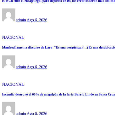
El BCB sube el encaje legal para depósito en Bs, los créditos serán más limitad
admin
Ago 6, 2026
NACIONAL
Manfred lamenta discurso de Lara: “Es una vergüenza (…) Es una desubicaci
admin
Ago 6, 2026
NACIONAL
Incendio destruyó el 60% de un galpón de la feria Barrio Lindo en Santa Cruz
admin
Ago 6, 2026