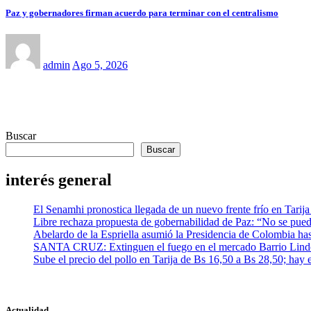
Paz y gobernadores firman acuerdo para terminar con el centralismo
admin
Ago 5, 2026
Buscar
Buscar
interés general
El Senamhi pronostica llegada de un nuevo frente frío en Tarija
Libre rechaza propuesta de gobernabilidad de Paz: “No se puede
Abelardo de la Espriella asumió la Presidencia de Colombia has
SANTA CRUZ: Extinguen el fuego en el mercado Barrio Lindo 
Sube el precio del pollo en Tarija de Bs 16,50 a Bs 28,50; hay
Actualidad