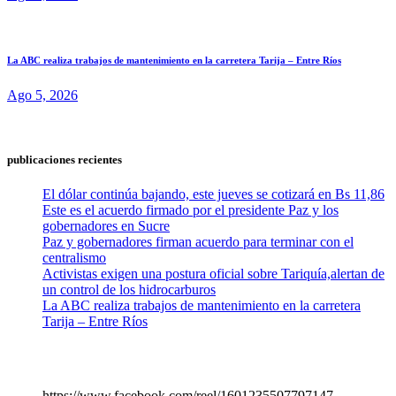
La ABC realiza trabajos de mantenimiento en la carretera Tarija – Entre Ríos
Ago 5, 2026
publicaciones recientes
El dólar continúa bajando, este jueves se cotizará en Bs 11,86
Este es el acuerdo firmado por el presidente Paz y los
gobernadores en Sucre
Paz y gobernadores firman acuerdo para terminar con el
centralismo
Activistas exigen una postura oficial sobre Tariquía,alertan de
un control de los hidrocarburos
La ABC realiza trabajos de mantenimiento en la carretera
Tarija – Entre Ríos
https://www.facebook.com/reel/1601235507797147