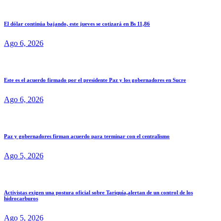
El dólar continúa bajando, este jueves se cotizará en Bs 11,86
Ago 6, 2026
Este es el acuerdo firmado por el presidente Paz y los gobernadores en Sucre
Ago 6, 2026
Paz y gobernadores firman acuerdo para terminar con el centralismo
Ago 5, 2026
Activistas exigen una postura oficial sobre Tariquía,alertan de un control de los
hidrocarburos
Ago 5, 2026