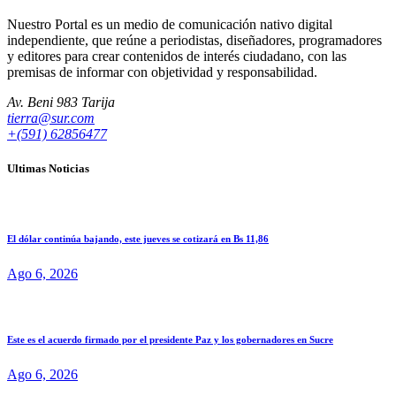
Nuestro Portal es un medio de comunicación nativo digital
independiente, que reúne a periodistas, diseñadores, programadores
y editores para crear contenidos de interés ciudadano, con las
premisas de informar con objetividad y responsabilidad.
Av. Beni 983 Tarija
tierra@sur.com
+(591) 62856477
Ultimas Noticias
El dólar continúa bajando, este jueves se cotizará en Bs 11,86
Ago 6, 2026
Este es el acuerdo firmado por el presidente Paz y los gobernadores en Sucre
Ago 6, 2026