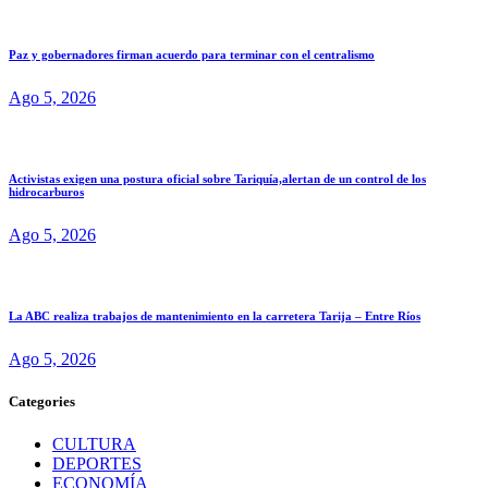
Paz y gobernadores firman acuerdo para terminar con el centralismo
Ago 5, 2026
Activistas exigen una postura oficial sobre Tariquía,alertan de un control de los
hidrocarburos
Ago 5, 2026
La ABC realiza trabajos de mantenimiento en la carretera Tarija – Entre Ríos
Ago 5, 2026
Categories
CULTURA
DEPORTES
ECONOMÍA