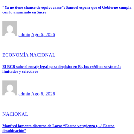
“Ya no tiene chance de equivocarse”: Samuel espera que el Gobierno cumpla
con lo anunciado en Sucre
admin
Ago 6, 2026
ECONOMÍA
NACIONAL
El BCB sube el encaje legal para depósito en Bs, los créditos serán más
limitados y selectivos
admin
Ago 6, 2026
NACIONAL
Manfred lamenta discurso de Lara: “Es una vergüenza (…) Es una
desubicación”