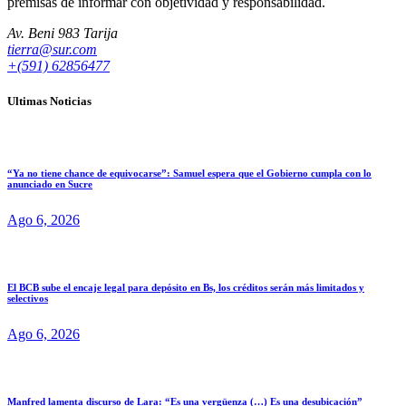
premisas de informar con objetividad y responsabilidad.
Av. Beni 983 Tarija
tierra@sur.com
+(591) 62856477
Ultimas Noticias
“Ya no tiene chance de equivocarse”: Samuel espera que el Gobierno cumpla con lo
anunciado en Sucre
Ago 6, 2026
El BCB sube el encaje legal para depósito en Bs, los créditos serán más limitados y
selectivos
Ago 6, 2026
Manfred lamenta discurso de Lara: “Es una vergüenza (…) Es una desubicación”