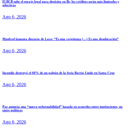
El BCB sube el encaje legal para depósito en Bs, los créditos serán más limitados y
selectivos
Ago 6, 2026
Manfred lamenta discurso de Lara: “Es una vergüenza (…) Es una desubicación”
Ago 6, 2026
Incendio destruyó el 60% de un galpón de la feria Barrio Lindo en Santa Cruz
Ago 6, 2026
Paz anuncia una “nueva gobernabilidad” basada en acuerdos entre instituciones, no
entre políticos
Ago 6, 2026