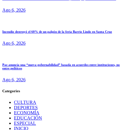
Ago 6, 2026
Incendio destruyó el 60% de un galpón de la feria Barrio Lindo en Santa Cruz
Ago 6, 2026
Paz anuncia una “nueva gobernabilidad” basada en acuerdos entre instituciones, no
entre políticos
Ago 6, 2026
Categories
CULTURA
DEPORTES
ECONOMÍA
EDUCACIÓN
ESPECIAL
INICIO