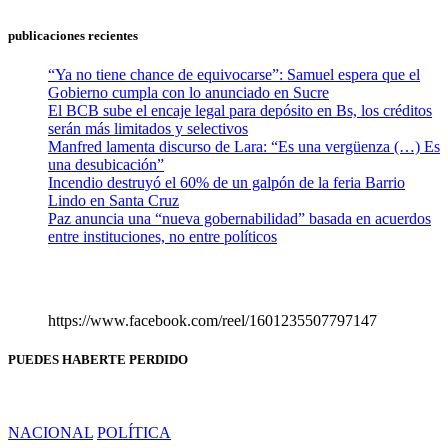
publicaciones recientes
“Ya no tiene chance de equivocarse”: Samuel espera que el
Gobierno cumpla con lo anunciado en Sucre
El BCB sube el encaje legal para depósito en Bs, los créditos
serán más limitados y selectivos
Manfred lamenta discurso de Lara: “Es una vergüenza (…) Es
una desubicación”
Incendio destruyó el 60% de un galpón de la feria Barrio
Lindo en Santa Cruz
Paz anuncia una “nueva gobernabilidad” basada en acuerdos
entre instituciones, no entre políticos
https://www.facebook.com/reel/1601235507797147
PUEDES HABERTE PERDIDO
NACIONAL
POLÍTICA