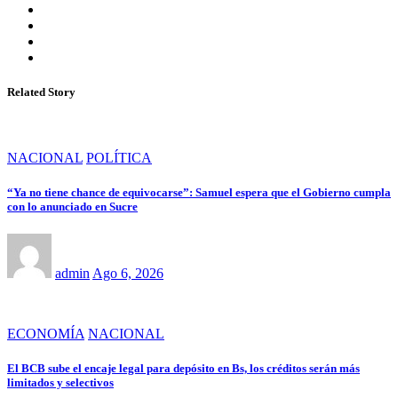
Related Story
NACIONAL
POLÍTICA
“Ya no tiene chance de equivocarse”: Samuel espera que el Gobierno cumpla
con lo anunciado en Sucre
admin
Ago 6, 2026
ECONOMÍA
NACIONAL
El BCB sube el encaje legal para depósito en Bs, los créditos serán más
limitados y selectivos