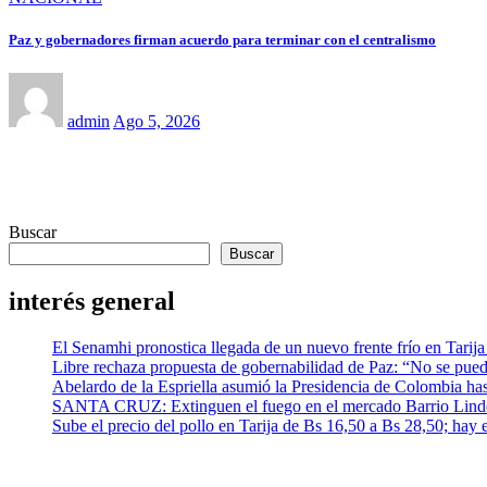
Paz y gobernadores firman acuerdo para terminar con el centralismo
admin
Ago 5, 2026
Buscar
Buscar
interés general
El Senamhi pronostica llegada de un nuevo frente frío en Tarija
Libre rechaza propuesta de gobernabilidad de Paz: “No se puede
Abelardo de la Espriella asumió la Presidencia de Colombia has
SANTA CRUZ: Extinguen el fuego en el mercado Barrio Lindo 
Sube el precio del pollo en Tarija de Bs 16,50 a Bs 28,50; hay