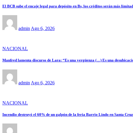
El BCB sube el encaje legal para depósito en Bs, los créditos serán más limitad
admin
Ago 6, 2026
NACIONAL
Manfred lamenta discurso de Lara: “Es una vergüenza (…) Es una desubicaci
admin
Ago 6, 2026
NACIONAL
Incendio destruyó el 60% de un galpón de la feria Barrio Lindo en Santa Cruz