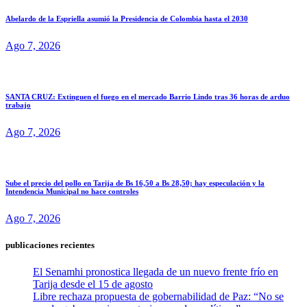
Abelardo de la Espriella asumió la Presidencia de Colombia hasta el 2030
Ago 7, 2026
SANTA CRUZ: Extinguen el fuego en el mercado Barrio Lindo tras 36 horas de arduo
trabajo
Ago 7, 2026
Sube el precio del pollo en Tarija de Bs 16,50 a Bs 28,50; hay especulación y la
Intendencia Municipal no hace controles
Ago 7, 2026
publicaciones recientes
El Senamhi pronostica llegada de un nuevo frente frío en
Tarija desde el 15 de agosto
Libre rechaza propuesta de gobernabilidad de Paz: “No se