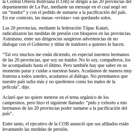
la Central Obrera Boliviana (COB) se dirigió a las 20 provincias del
departamento de La Paz, mediante un mensaje en el cual negó ser
un “traidor” y con el pedido de sumarse a la pacificación del país.
En ese contexto, las masas «evistas» van quedando solos.
Las 20 provincias, mediante la federación Túpac Katari,
radicalizaron las medidas de presión con bloqueos en las provincias.
Asimismo, entre sus dirigencias surgieron advertencias de no
dialogar con el Gobierno y tildar de traidores a quienes lo hacen.
“Tal vez muchos me están diciendo, en especial nuestros hermanos
de las 20 provincias, que soy un traidor. No lo soy, compañeros, los
he acompañado hasta el último. Pero también hay que saber en su
momento parar y cuidar a nuestras bases. Acudamos de manera muy
fraterna a todos ustedes, acudamos al diálogo. No permitamos que
nuestro país sufra más y no quedemos como los malos de la
película”, dijo.
Aclaró que no quiere meterse en el tema orgánico de los
campesinos, pero hizo el siguiente llamado: “pido y exhorto a mis
hermanos de las 20 provincias poder sumarse a la pacificación del
país”.
Entre tanto, el ejecutivo de la COB anunció que sus afiliados están
levantando las medidas de presión.