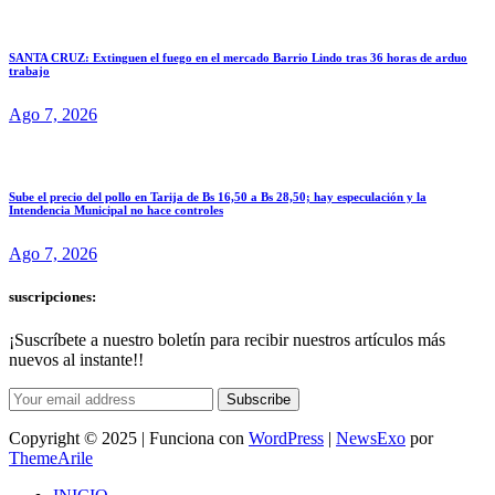
SANTA CRUZ: Extinguen el fuego en el mercado Barrio Lindo tras 36 horas de arduo
trabajo
Ago 7, 2026
Sube el precio del pollo en Tarija de Bs 16,50 a Bs 28,50; hay especulación y la
Intendencia Municipal no hace controles
Ago 7, 2026
suscripciones:
¡Suscríbete a nuestro boletín para recibir nuestros artículos más
nuevos al instante!!
Subscribe
Copyright © 2025 | Funciona con
WordPress
|
NewsExo
por
ThemeArile