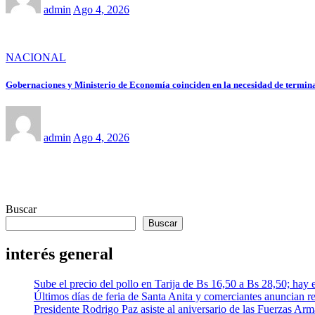
admin
Ago 4, 2026
NACIONAL
Gobernaciones y Ministerio de Economía coinciden en la necesidad de termina
admin
Ago 4, 2026
Buscar
Buscar
interés general
Sube el precio del pollo en Tarija de Bs 16,50 a Bs 28,50; hay
Últimos días de feria de Santa Anita y comerciantes anuncian r
Presidente Rodrigo Paz asiste al aniversario de las Fuerzas Ar