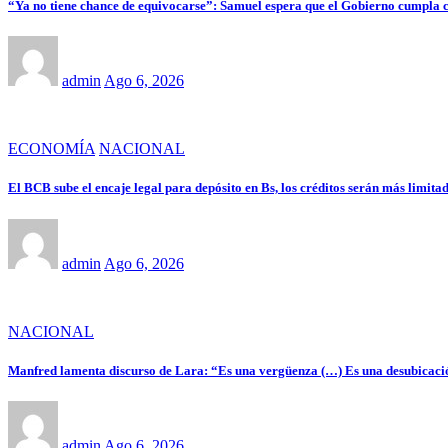
“Ya no tiene chance de equivocarse”: Samuel espera que el Gobierno cumpla 
admin
Ago 6, 2026
ECONOMÍA
NACIONAL
El BCB sube el encaje legal para depósito en Bs, los créditos serán más limitad
admin
Ago 6, 2026
NACIONAL
Manfred lamenta discurso de Lara: “Es una vergüenza (…) Es una desubicaci
admin
Ago 6, 2026