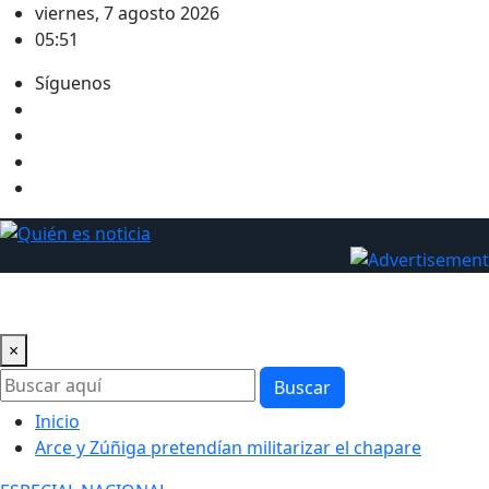
Saltar
viernes, 7 agosto 2026
al
05:51
contenido
Síguenos
×
Buscar
Inicio
Arce y Zúñiga pretendían militarizar el chapare