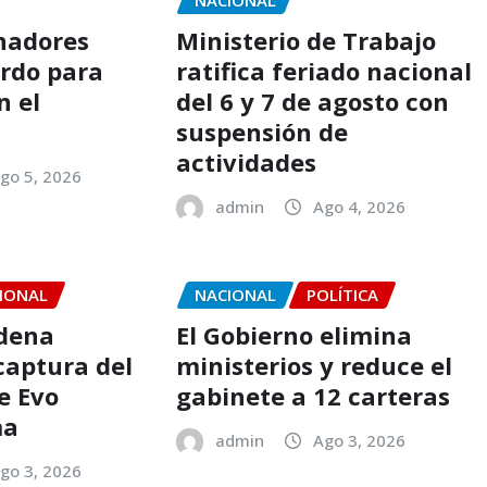
NACIONAL
nadores
Ministerio de Trabajo
rdo para
ratifica feriado nacional
n el
del 6 y 7 de agosto con
suspensión de
actividades
go 5, 2026
admin
Ago 4, 2026
IONAL
NACIONAL
POLÍTICA
rdena
El Gobierno elimina
 captura del
ministerios y reduce el
e Evo
gabinete a 12 carteras
ma
admin
Ago 3, 2026
go 3, 2026