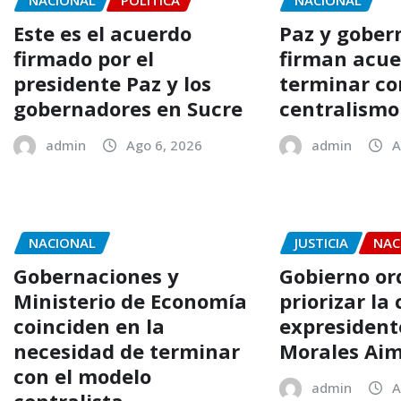
NACIONAL
POLÍTICA
NACIONAL
Este es el acuerdo
Paz y gober
firmado por el
firman acue
presidente Paz y los
terminar co
gobernadores en Sucre
centralismo
admin
Ago 6, 2026
admin
A
NACIONAL
JUSTICIA
NAC
Gobernaciones y
Gobierno o
Ministerio de Economía
priorizar la
coinciden en la
expresident
necesidad de terminar
Morales Ai
con el modelo
admin
A
centralista