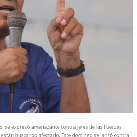
es, se expresó amenazante contra jefes de las Fuerzas
 están buscando afectarlo. Este domingo se lanzó contra