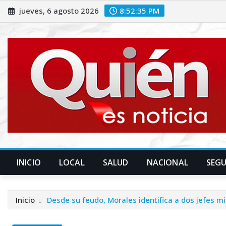
Saltar
jueves, 6 agosto 2026
8:52:36 PM
al
contenido
INICIO
LOCAL
SALUD
NACIONAL
SEG
Inicio
Desde su feudo, Morales identifica a dos jefes m