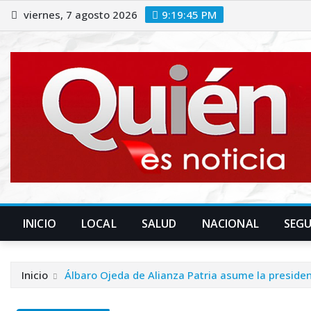
Saltar
viernes, 7 agosto 2026
9:19:46 PM
al
contenido
INICIO
LOCAL
SALUD
NACIONAL
SEG
Inicio
Álbaro Ojeda de Alianza Patria asume la presiden