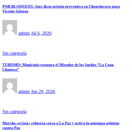
POR BLOQUEOS: Juez dicta prisión preventiva en Chonchocoro para
Vicente Salazar
admin
Jul 6, 2026
Sin categoría
TURISMO: Municipio restaura el Mirador de los Sueños “La Copa
Chapaca”
admin
Jun 29, 2026
Sin categoría
Marcha «evista» refuerza cerco a La Paz y activa la amenaza golpista
contra Paz