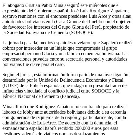
El abogado Cristian Pablo Mina aseguró este miércoles que el
expresidente del Gobierno español, José Luis Rodríguez Zapatero,
sostuvo reuniones con el entonces presidente Luis Arce y otras altas
autoridades bolivianas en la Casa Grande del Pueblo con el objetivo
de favorecer los intereses del Grupo Gloria del Perú, propietario de
la Sociedad Boliviana de Cemento (SOBOCE).
La jornada pasada, medios españoles revelaron que Zapatero realizó
cobros por interceder en un litigio que comprometía al grupo
empresarial peruano Gloria y una fábrica cementera boliviana. Las
conversaciones privadas entre su secretaria personal y autoridades
bolivianas fue clave para el caso.
Según el jurista, esta información forma parte de una investigación
desarrollada por la Unidad de Delincuencia Económica y Fiscal
(UDEF) de la Policía española, que indaga una presunta trama de
influencias vinculada al conflicto judicial entre SOBOCE y la
Fábrica Nacional de Cemento (Fancesa).
Mina afirmó que Rodríguez Zapatero fue contratado para realizar
labores de lobby ante autoridades bolivianas debido a su cercanía
con gobiernos de izquierda de la región y, particularmente, con la
administración de Luis Arce. De acuerdo con la denuncia, el
exmandatario español habría recibido 200.000 euros por esas
gestiones, además de viáticos por sus desplazamientos.