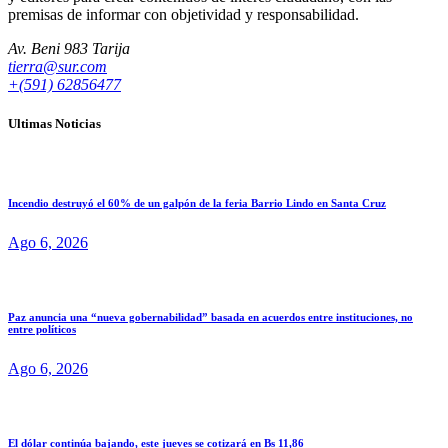
premisas de informar con objetividad y responsabilidad.
Av. Beni 983 Tarija
tierra@sur.com
+(591) 62856477
Ultimas Noticias
Incendio destruyó el 60% de un galpón de la feria Barrio Lindo en Santa Cruz
Ago 6, 2026
Paz anuncia una “nueva gobernabilidad” basada en acuerdos entre instituciones, no
entre políticos
Ago 6, 2026
El dólar continúa bajando, este jueves se cotizará en Bs 11,86