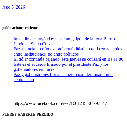
Ago 5, 2026
publicaciones recientes
Incendio destruyó el 60% de un galpón de la feria Barrio
Lindo en Santa Cruz
Paz anuncia una “nueva gobernabilidad” basada en acuerdos
entre instituciones, no entre políticos
El dólar continúa bajando, este jueves se cotizará en Bs 11,86
Este es el acuerdo firmado por el presidente Paz y los
gobernadores en Sucre
Paz y gobernadores firman acuerdo para terminar con el
centralismo
https://www.facebook.com/reel/1601235507797147
PUEDES HABERTE PERDIDO